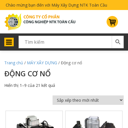
Chào mừng bạn đến với Máy Xây Dựng NTK Toàn Cầu
Trang chủ
/
MÁY XÂY DỰNG
/ Động cơ nổ
ĐỘNG CƠ NỔ
Hiển thị 1–9 của 21 kết quả