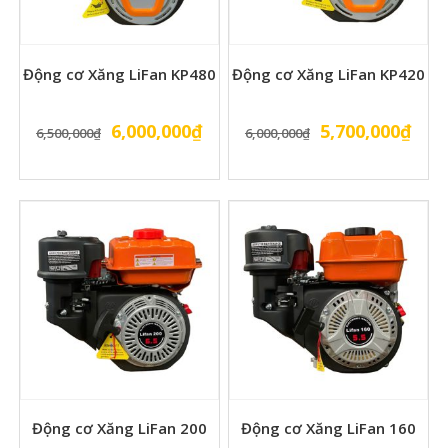
Động cơ Xăng LiFan KP480
Động cơ Xăng LiFan KP420
Giá
Giá
Giá
Giá
6,000,000
₫
5,700,000
₫
6,500,000
₫
6,000,000
₫
gốc
hiện
gốc
hiện
là:
tại
là:
tại
6,500,000₫.
là:
6,000,000₫.
là:
6,000,000₫.
5,70
Động cơ Xăng LiFan 200
Động cơ Xăng LiFan 160