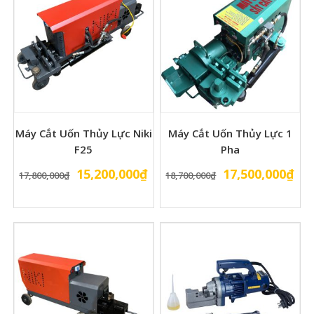
Máy Cắt Uốn Thủy Lực Niki
Máy Cắt Uốn Thủy Lực 1
F25
Pha
Giá
Giá
Giá
Gi
15,200,000
₫
17,500,000
₫
17,800,000
₫
18,700,000
₫
gốc
hiện
gốc
hiệ
là:
tại
là:
tại
17,800,000₫.
là:
18,700,000₫.
là:
15,200,000₫.
17,