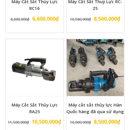
Máy Cắt Sắt Thủy Lực
Máy Cắt Sắt Thuỷ Lực RC-
RC16
25
Giá
Giá
Giá
Giá
6,600,000
₫
8,500,000
₫
8,600,000
₫
10,580,000
₫
gốc
hiện
gốc
hiệ
là:
tại
là:
tại
8,600,000₫.
là:
10,580,000₫.
là:
6,600,000₫.
8,5
Máy Cắt Sắt Thủy Lực
Máy cắt sắt thủy lực Hàn
RA25
Quốc hàng đã qua sử dụng
Giá
Giá
Giá
Giá
10,500,000
₫
8,500,000
₫
11,500,000
₫
10,000,000
₫
gốc
hiện
gốc
hiệ