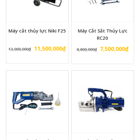
Máy cắt thủy lực Niki F25
Máy Cắt Sắt Thủy Lực
RC20
Giá
Giá
11,500,000
₫
Giá
Giá
7,500,000
₫
13,000,000
₫
8,800,000
₫
gốc
hiện
gốc
hiện
là:
tại
là:
tại
13,000,000₫.
là:
8,800,000₫.
là:
11,500,000₫.
7,50