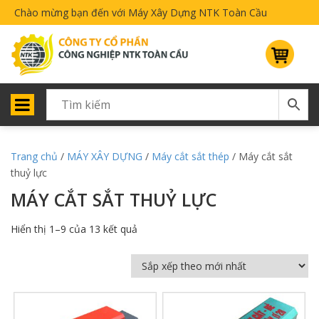
Chào mừng bạn đến với Máy Xây Dựng NTK Toàn Cầu
Trang chủ
/
MÁY XÂY DỰNG
/
Máy cắt sắt thép
/ Máy cắt sắt
thuỷ lực
MÁY CẮT SẮT THUỶ LỰC
Hiển thị 1–9 của 13 kết quả