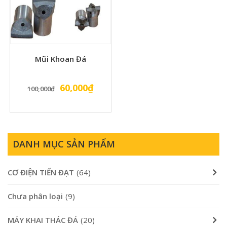
Mũi Khoan Đá
Giá
Giá
60,000
₫
100,000
₫
gốc
hiện
là:
tại
100,000₫.
là:
60,000₫.
DANH MỤC SẢN PHẨM
CƠ ĐIỆN TIẾN ĐẠT
(64)
Chưa phân loại
(9)
MÁY KHAI THÁC ĐÁ
(20)