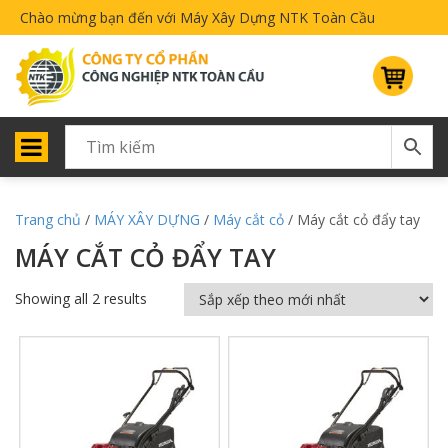
Chào mừng bạn đến với Máy Xây Dựng NTK Toàn Cầu
Trang chủ
/
MÁY XÂY DỰNG
/
Máy cắt cỏ
/ Máy cắt cỏ đẩy tay
MÁY CẮT CỎ ĐẨY TAY
Showing all 2 results