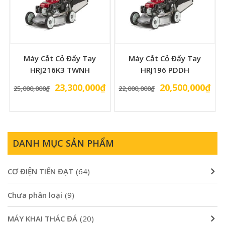
Máy Cắt Cỏ Đẩy Tay
Máy Cắt Cỏ Đẩy Tay
HRJ216K3 TWNH
HRJ196 PDDH
Giá
Giá
Giá
Gi
23,300,000
₫
20,500,000
₫
25,000,000
₫
22,000,000
₫
gốc
hiện
gốc
hiệ
là:
tại
là:
tại
25,000,000₫.
là:
22,000,000₫.
là:
23,300,000₫.
20,
DANH MỤC SẢN PHẨM
CƠ ĐIỆN TIẾN ĐẠT
(64)
Chưa phân loại
(9)
MÁY KHAI THÁC ĐÁ
(20)