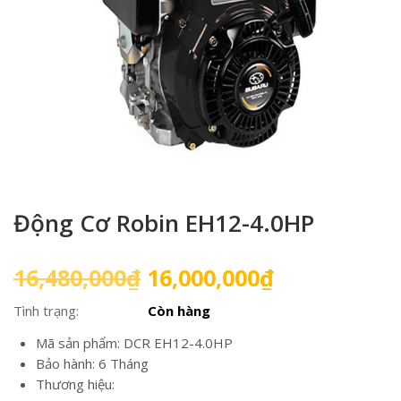
Động Cơ Robin EH12-4.0HP
Giá
Giá
16,480,000
₫
16,000,000
₫
gốc
hiện
Tình trạng:
Còn hàng
là:
tại
16,480,000₫.
là:
Mã sản phẩm: DCR EH12-4.0HP
16,000,000₫
Bảo hành: 6 Tháng
Thương hiệu: