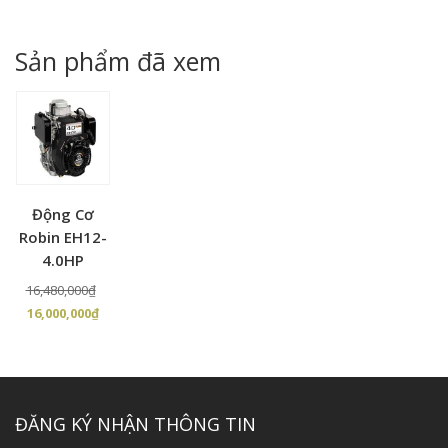
gốc
hiện
gốc
hiện
là:
tại
là:
tại
42,350,000₫.
là:
10,600,000₫.
là:
Sản phẩm đã xem
40,500,000₫.
9,84
Động Cơ
Robin EH12-
4.0HP
Giá
16,480,000
₫
Giá
gốc
16,000,000
₫
hiện
là:
tại
16,480,000₫.
là:
16,000,000₫.
ĐĂNG KÝ NHẬN THÔNG TIN