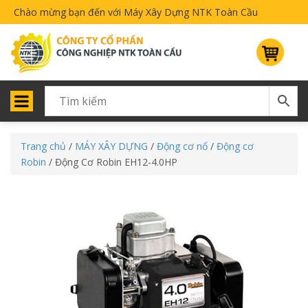
Chào mừng bạn đến với Máy Xây Dựng NTK Toàn Cầu
Trang chủ
/
MÁY XÂY DỰNG
/
Động cơ nổ
/
Động cơ
Robin
/ Động Cơ Robin EH12-4.0HP