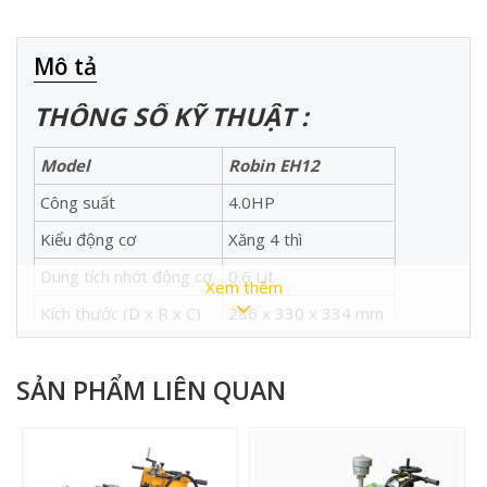
Mô tả
THÔNG SỐ KỸ THUẬT :
Model
Robin EH12
Công suất
4.0HP
Kiểu động cơ
Xăng 4 thì
Dung tích nhớt động cơ
0.6 Lít
Xem thêm
Kích thước (D x R x C)
286 x 330 x 334 mm
Trọng Lượng
15 Kg
SẢN PHẨM LIÊN QUAN