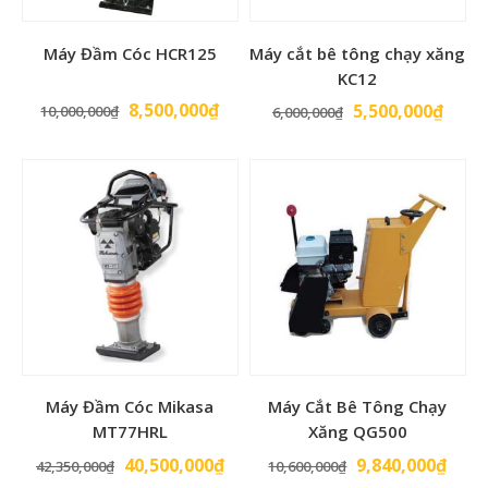
Máy Đầm Cóc HCR125
Máy cắt bê tông chạy xăng
KC12
Giá
Giá
8,500,000
₫
Giá
Giá
5,500,000
₫
10,000,000
₫
6,000,000
₫
gốc
hiện
gốc
hiện
là:
tại
là:
tại
10,000,000₫.
là:
6,000,000₫.
là:
8,500,000₫.
5,500
Máy Đầm Cóc Mikasa
Máy Cắt Bê Tông Chạy
MT77HRL
Xăng QG500
Giá
Giá
Giá
Giá
40,500,000
₫
9,840,000
₫
42,350,000
₫
10,600,000
₫