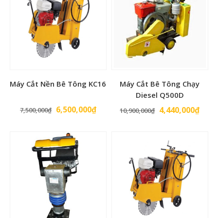
Máy Cắt Nền Bê Tông KC16
Máy Cắt Bê Tông Chạy
Diesel Q500D
Giá
Giá
6,500,000
₫
Giá
Giá
4,440,000
₫
7,500,000
₫
10,900,000
₫
gốc
hiện
gốc
hiện
là:
tại
là:
tại
7,500,000₫.
là:
10,900,000₫.
là:
6,500,000₫.
4,44