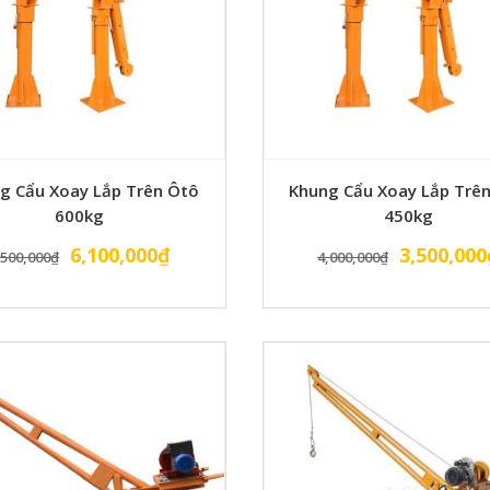
g Cẩu Xoay Lắp Trên Ôtô
Khung Cẩu Xoay Lắp Trê
600kg
450kg
Giá
Giá
Giá
6,100,000
₫
3,500,000
,500,000
₫
4,000,000
₫
gốc
hiện
gốc
là:
tại
là:
6,500,000₫.
là:
4,000,000
6,100,000₫.