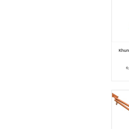
Khun
6