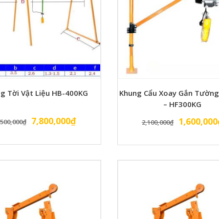
g Tời Vật Liệu HB-400KG
Khung Cẩu Xoay Gắn Tường
– HF300KG
Giá
Giá
7,800,000
₫
Giá
1,600,000
,500,000
₫
2,100,000
₫
gốc
hiện
gốc
là:
tại
là:
8,500,000₫.
là:
2,100,000
7,800,000₫.