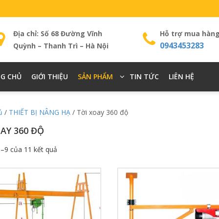
Địa chỉ: Số 68 Đường Vĩnh
Hỗ trợ mua hàn
0943453283
Quỳnh – Thanh Trì – Hà Nội
G CHỦ
GIỚI THIỆU
SẢN PHẨM
TIN TỨC
LIÊN HỆ
ủ
/
THIẾT BỊ NÂNG HẠ
/ Tời xoay 360 độ
AY 360 ĐỘ
1–9 của 11 kết quả