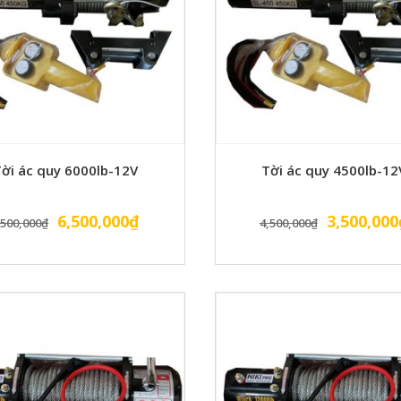
ời ác quy 6000lb-12V
Tời ác quy 4500lb-12
Giá
Giá
Giá
6,500,000
₫
3,500,000
,500,000
₫
4,500,000
₫
gốc
hiện
gốc
là:
tại
là:
7,500,000₫.
là:
4,500,000
6,500,000₫.