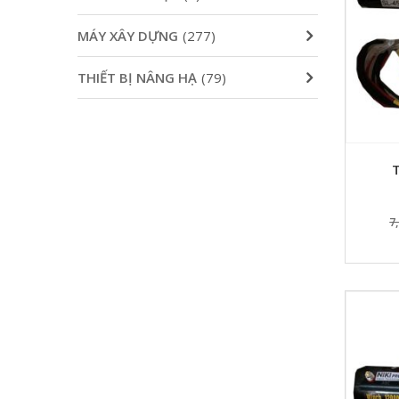
MÁY XÂY DỰNG
(277)
THIẾT BỊ NÂNG HẠ
(79)
T
7