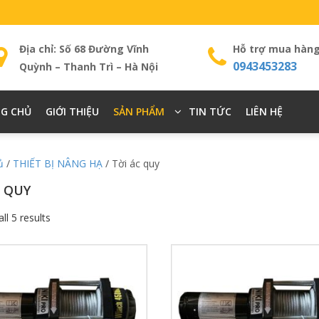
Địa chỉ: Số 68 Đường Vĩnh
Hỗ trợ mua hàn
0943453283
Quỳnh – Thanh Trì – Hà Nội
G CHỦ
GIỚI THIỆU
SẢN PHẨM
TIN TỨC
LIÊN HỆ
ủ
/
THIẾT BỊ NÂNG HẠ
/ Tời ác quy
C QUY
ll 5 results