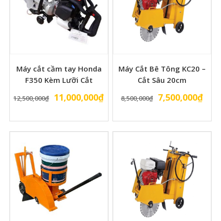
Máy cắt cầm tay Honda
Máy Cắt Bê Tông KC20 –
F350 Kèm Lưỡi Cắt
Cắt Sâu 20cm
Giá
Giá
Giá
Giá
11,000,000
₫
7,500,000
₫
12,500,000
₫
8,500,000
₫
gốc
hiện
gốc
hiện
là:
tại
là:
tại
12,500,000₫.
là:
8,500,000₫.
là:
11,000,000₫.
7,50