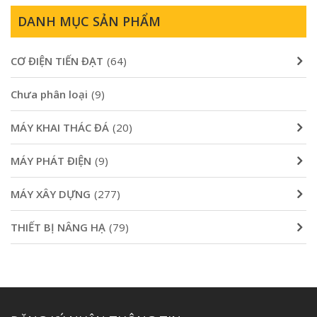
9,840,000₫.
5,50
DANH MỤC SẢN PHẨM
CƠ ĐIỆN TIẾN ĐẠT
(64)
Chưa phân loại
(9)
MÁY KHAI THÁC ĐÁ
(20)
MÁY PHÁT ĐIỆN
(9)
MÁY XÂY DỰNG
(277)
THIẾT BỊ NÂNG HẠ
(79)