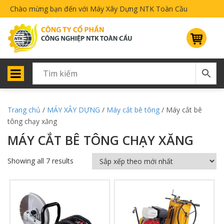
Chào mừng bạn đến với Máy Xây Dựng NTK Toàn Cầu
Trang chủ
/
MÁY XÂY DỰNG
/
Máy cắt bê tông
/ Máy cắt bê
tông chạy xăng
MÁY CẮT BÊ TÔNG CHẠY XĂNG
Showing all 7 results