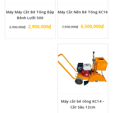
Máy Máy Cắt Bê Tông Bập
Máy Cắt Nền Bê Tông KC16
Bênh Lưỡi 500
Giá
Giá
Giá
Giá
6,500,000
₫
2,900,000
₫
7,500,000
₫
3,900,000
₫
gốc
hiện
gốc
hiện
là:
tại
là:
tại
7,500,000₫.
là:
3,900,000₫.
là:
6,50
2,900,000₫.
Máy cắt bê tông KC14 –
Cắt Sâu 12cm