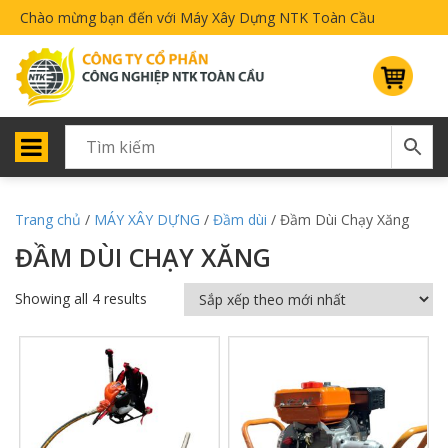
Chào mừng bạn đến với Máy Xây Dựng NTK Toàn Cầu
Trang chủ
/
MÁY XÂY DỰNG
/
Đầm dùi
/ Đầm Dùi Chạy Xăng
ĐẦM DÙI CHẠY XĂNG
Showing all 4 results