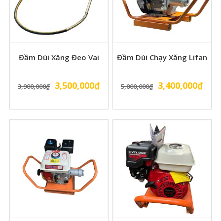
Đầm Dùi Xăng Đeo Vai
Đầm Dùi Chạy Xăng Lifan
Giá
Giá
Giá
Giá
3,500,000
₫
3,400,000
₫
3,900,000
₫
5,000,000
₫
gốc
hiện
gốc
hiện
là:
tại
là:
tại
3,900,000₫.
là:
5,000,000₫.
là:
3,500,000₫.
3,40