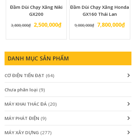
Đầm Dùi Chạy Xăng Niki
Đầm Dùi Chạy Xăng Honda
GX200
GX160 Thái Lan
Giá
Giá
Giá
Giá
2,500,000
₫
7,800,000
₫
3,800,000
₫
9,000,000
₫
gốc
hiện
gốc
hiện
là:
tại
là:
tại
3,800,000₫.
là:
9,000,000₫.
là:
2,500,000₫.
7,80
DANH MỤC SẢN PHẨM
CƠ ĐIỆN TIẾN ĐẠT
(64)
Chưa phân loại
(9)
MÁY KHAI THÁC ĐÁ
(20)
MÁY PHÁT ĐIỆN
(9)
MÁY XÂY DỰNG
(277)