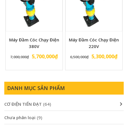
Máy Đầm Cóc Chạy Điện
Máy Đầm Cóc Chạy Điện
380V
220V
Giá
Giá
Giá
Giá
5,700,000
₫
5,300,000
₫
7,000,000
₫
6,500,000
₫
gốc
hiện
gốc
hiện
là:
tại
là:
tại
7,000,000₫.
là:
6,500,000₫.
là:
5,700,000₫.
5,30
DANH MỤC SẢN PHẨM
CƠ ĐIỆN TIẾN ĐẠT
(64)
Chưa phân loại
(9)