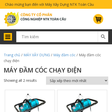
Chào mừng bạn đến với Máy Xây Dựng NTK Toàn Cầu
Trang chủ
/
MÁY XÂY DỰNG
/
Máy đầm cóc
/ Máy đầm cóc
chạy điện
MÁY ĐẦM CÓC CHẠY ĐIỆN
Showing all 2 results