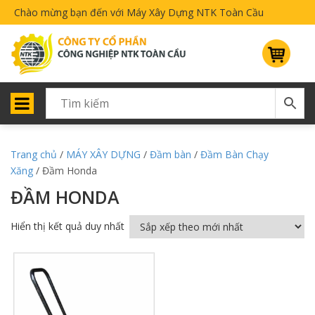
Chào mừng bạn đến với Máy Xây Dựng NTK Toàn Cầu
Trang chủ
/
MÁY XÂY DỰNG
/
Đầm bàn
/
Đầm Bàn Chạy
Xăng
/ Đầm Honda
ĐẦM HONDA
Hiển thị kết quả duy nhất