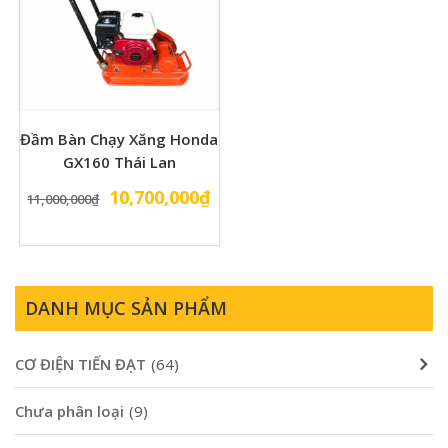
Đầm Bàn Chạy Xăng Honda
GX160 Thái Lan
Giá
Giá
10,700,000
₫
11,000,000
₫
gốc
hiện
là:
tại
11,000,000₫.
là:
10,700,000₫.
DANH MỤC SẢN PHẨM
CƠ ĐIỆN TIẾN ĐẠT
(64)
Chưa phân loại
(9)