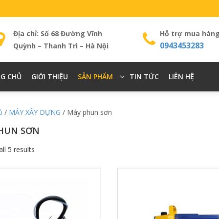
Địa chỉ: Số 68 Đường Vĩnh
Hỗ trợ mua hàn
0943453283
Quỳnh – Thanh Trì – Hà Nội
G CHỦ
GIỚI THIỆU
SẢN PHẨM
TIN TỨC
LIÊN HỆ
ủ
/
MÁY XÂY DỰNG
/ Máy phun sơn
HUN SƠN
ll 5 results