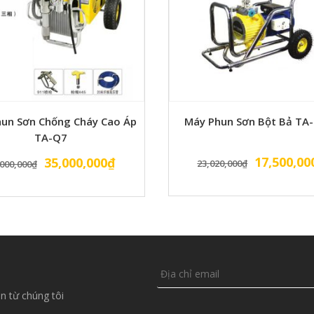
un Sơn Chống Cháy Cao Áp
Máy Phun Sơn Bột Bả TA
TA-Q7
Giá
Giá
Giá
17,500,00
35,000,000
₫
23,020,000
₫
000,000
₫
gốc
gốc
hiện
là:
là:
tại
23,020,00
40,000,000₫.
là:
35,000,000₫.
n từ chúng tôi