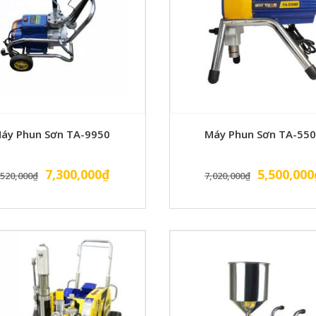
áy Phun Sơn TA-9950
Máy Phun Sơn TA-55
Giá
Giá
Giá
7,300,000
₫
5,500,000
,520,000
₫
7,020,000
₫
gốc
hiện
gốc
là:
tại
là:
9,520,000₫.
là:
7,020,000
7,300,000₫.