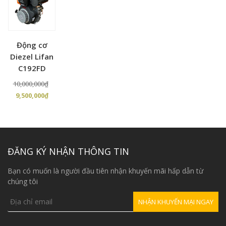
Động cơ
Diezel Lifan
C192FD
Giá
10,000,000
₫
Giá
gốc
9,500,000
₫
hiện
là:
tại
10,000,000₫.
là:
9,500,000₫.
ĐĂNG KÝ NHẬN THÔNG TIN
Bạn có muốn là người đầu tiên nhận khuyến mãi hấp dẫn từ
chúng tôi