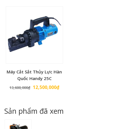
là:
tại
6,000,000₫.
là:
5,500
Máy Cắt Sắt Thủy Lực Hàn
Quốc Handy 25C
Giá
Giá
12,500,000
₫
13,600,000
₫
gốc
hiện
là:
tại
13,600,000₫.
là:
Sản phẩm đã xem
12,500,000₫.