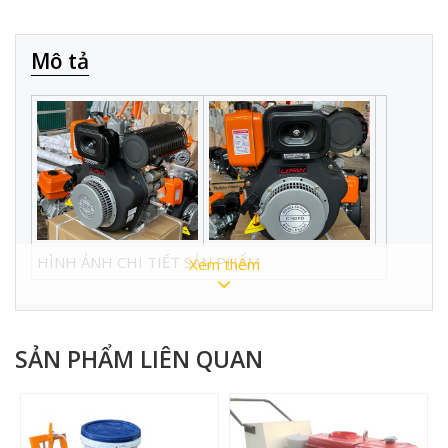
Mô tả
HÌNH ẢNH CHI TIẾT SẢN PHẨM
Xem thêm
THÔNG SỐ KỸ THUẬT :
SẢN PHẨM LIÊN QUAN
Model
C192FD
Công xuất
13HP