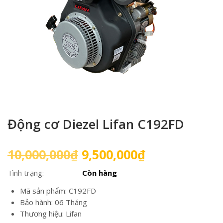
Động cơ Diezel Lifan C192FD
Giá
Giá
10,000,000
₫
9,500,000
₫
gốc
hiện
Tình trạng:
Còn hàng
là:
tại
10,000,000₫.
là:
Mã sản phẩm: C192FD
9,500,000₫.
Bảo hành: 06 Tháng
Thương hiệu: Lifan