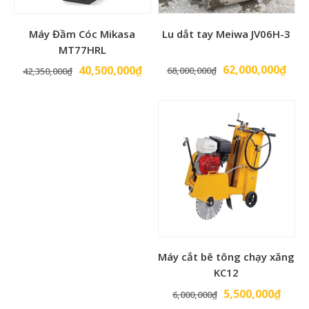
Máy Đầm Cóc Mikasa
Lu dắt tay Meiwa JV06H-3
MT77HRL
Giá
Giá
Giá
Giá
62,000,000
₫
40,500,000
₫
68,000,000
₫
42,350,000
₫
gốc
hiện
gốc
hiện
là:
tại
là:
tại
68,000,000₫.
là:
42,350,000₫.
là:
62,0
40,500,000₫.
Máy cắt bê tông chạy xăng
KC12
Giá
Giá
5,500,000
₫
6,000,000
₫
gốc
hiện