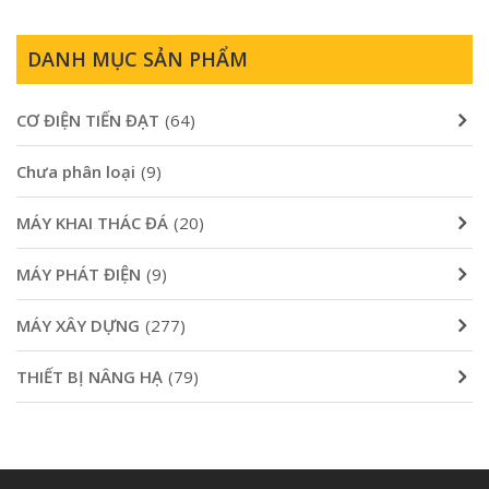
5,200,000₫.
là:
4,900,000₫.
DANH MỤC SẢN PHẨM
CƠ ĐIỆN TIẾN ĐẠT
(64)
Chưa phân loại
(9)
MÁY KHAI THÁC ĐÁ
(20)
MÁY PHÁT ĐIỆN
(9)
MÁY XÂY DỰNG
(277)
THIẾT BỊ NÂNG HẠ
(79)