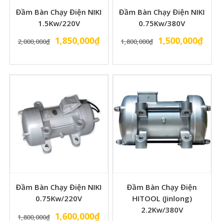
Đầm Bàn Chạy Điện NIKI
Đầm Bàn Chạy Điện NIKI
1.5Kw/220V
0.75Kw/380V
Giá
Giá
Giá
Giá
1,850,000
₫
1,500,000
₫
2,000,000
₫
1,800,000
₫
gốc
hiện
gốc
hiện
là:
tại
là:
tại
2,000,000₫.
là:
1,800,000₫.
là:
1,850,000₫.
1,50
Đầm Bàn Chạy Điện NIKI
Đầm Bàn Chạy Điện
0.75Kw/220V
HITOOL (Jinlong)
2.2Kw/380V
Giá
Giá
1,600,000
₫
1,800,000
₫