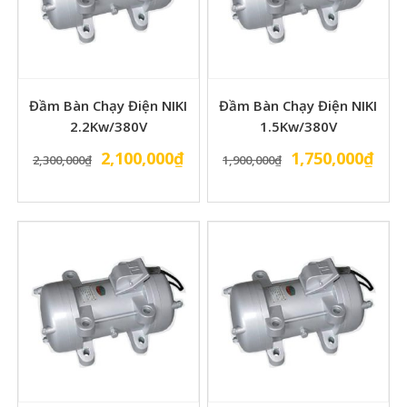
Đầm Bàn Chạy Điện NIKI
Đầm Bàn Chạy Điện NIKI
2.2Kw/380V
1.5Kw/380V
Giá
Giá
Giá
Giá
2,100,000
₫
1,750,000
₫
2,300,000
₫
1,900,000
₫
gốc
hiện
gốc
hiện
là:
tại
là:
tại
2,300,000₫.
là:
1,900,000₫.
là:
2,100,000₫.
1,75