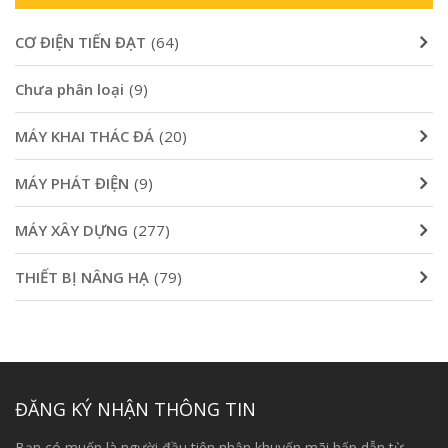
CƠ ĐIỆN TIẾN ĐẠT
(64)
Chưa phân loại
(9)
MÁY KHAI THÁC ĐÁ
(20)
MÁY PHÁT ĐIỆN
(9)
MÁY XÂY DỰNG
(277)
THIẾT BỊ NÂNG HẠ
(79)
ĐĂNG KÝ NHẬN THÔNG TIN
Bạn có muốn là người đầu tiên nhận khuyến mãi hấp dẫn từ