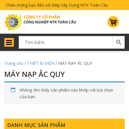
Chào mừng bạn đến với Máy Xây Dựng NTK Toàn Cầu
Trang chủ
/
THIẾT BỊ ĐIỆN
/ MÁY NẠP ẮC QUY
MÁY NẠP ẮC QUY
Không tìm thấy sản phẩm nào khớp với lựa chọn
của bạn.
DANH MỤC SẢN PHẨM