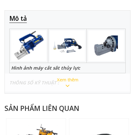
Mô tả
Hình ảnh máy cắt sắt thủy lực
Xem thêm
THÔNG SỐ KỸ THUẬT :
Model
RC20
Điện áp
220V
SẢN PHẨM LIÊN QUAN
Công xuất
950w
Tốc độ cắt
3-3.5s