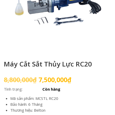
Máy Cắt Sắt Thủy Lực RC20
Giá
Giá
8,800,000
₫
7,500,000
₫
gốc
hiện
Tình trạng:
Còn hàng
là:
tại
8,800,000₫.
là:
Mã sản phẩm: MCSTL RC20
7,500,000₫.
Bảo hành: 6 Tháng
Thương hiệu: Belton