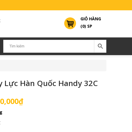
GIỎ HÀNG
g
(0) SP
y Lực Hàn Quốc Handy 32C
Giá
0,000
₫
hiện
g
tại
0,000₫.
là:
C
26,000,000₫.