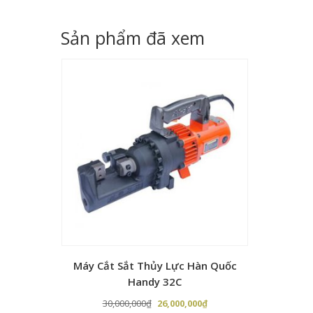
gốc
hiện
là:
tại
Sản phẩm đã xem
7,500,000₫.
là:
6,500,000₫.
Máy Cắt Sắt Thủy Lực Hàn Quốc
Handy 32C
Giá
Giá
30,000,000
₫
26,000,000
₫