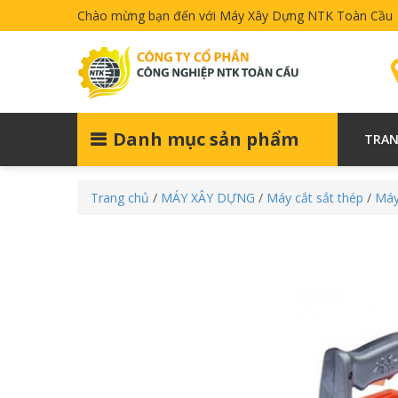
Chào mừng bạn đến với Máy Xây Dựng NTK Toàn Cầu
Danh mục sản phẩm
TRAN
Trang chủ
/
MÁY XÂY DỰNG
/
Máy cắt sắt thép
/
Máy