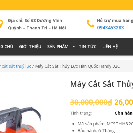
Địa chỉ: Số 68 Đường Vĩnh
Hỗ trợ mua hàn
0943453283
Quỳnh – Thanh Trì – Hà Nội
G CHỦ
GIỚI THIỆU
SẢN PHẨM
TIN TỨC
LIÊN HỆ
 cắt sắt thuỷ lực
/ Máy Cắt Sắt Thủy Lực Hàn Quốc Handy 32C
Máy Cắt Sắt Thủ
Giá
30,000,000
₫
26,00
gốc
Tình trạng:
Còn hàn
là:
30,00
Mã sản phẩm: MCSTHH32
Bảo hành: 6 Tháng