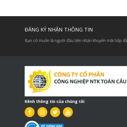
gốc
hiện
là:
tại
30,000,000₫.
là:
26,000,000₫.
ĐĂNG KÝ NHẬN THÔNG TIN
Bạn có muốn là người đầu tiên nhận khuyến mãi hấp dẫ
Kênh thông tin của chúng tôi