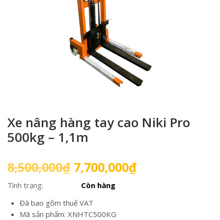
Xe nâng hàng tay cao Niki Pro
500kg – 1,1m
Giá
Giá
8,500,000
₫
7,700,000
₫
gốc
hiện
Tình trạng:
Còn hàng
là:
tại
8,500,000₫.
là:
Đã bao gồm thuế VAT
7,700,000₫.
Mã sản phẩm: XNHTC500KG