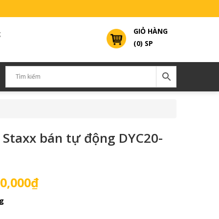
GIỎ HÀNG
g
(0) SP
n Staxx bán tự động DYC20-
Giá
0,000
₫
hiện
g
tại
0,000₫.
là: