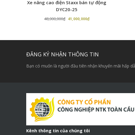
Xe nâng cao điện Staxx bán tự động
DYC20-25
Giá
Giá
48,000,000
₫
41,000,000
₫
gốc
hiện
là:
tại
48,000,000₫.
là:
41,000,000₫.
ĐĂNG KÝ NHẬN THÔNG TIN
Bạn có muốn là người đầu tiên nhận khuyến mãi hấp dẫ
Kênh thông tin của chúng tôi