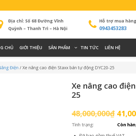
Địa chỉ: Số 68 Đường Vĩnh
Hỗ trợ mua hàn
0943453283
Quỳnh – Thanh Trì – Hà Nội
G CHỦ
GIỚI THIỆU
SẢN PHẨM
TIN TỨC
LIÊN HỆ
Nâng Điện
/ Xe nâng cao điện Staxx bán tự động DYC20-25
Xe nâng cao điệ
25
Giá
48,000,000
₫
41,00
gốc
Tình trạng:
Còn hàn
là:
48,00
Đã bao gồm thuế VAT