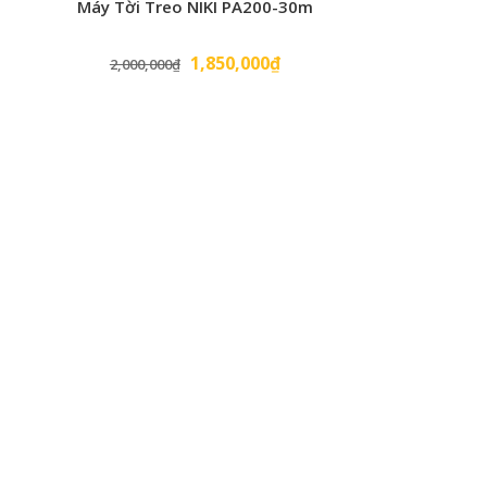
Máy Tời Treo NIKI PA200-30m
Giá
Giá
1,850,000
₫
2,000,000
₫
gốc
hiện
là:
tại
2,000,000₫.
là:
1,850,000₫.