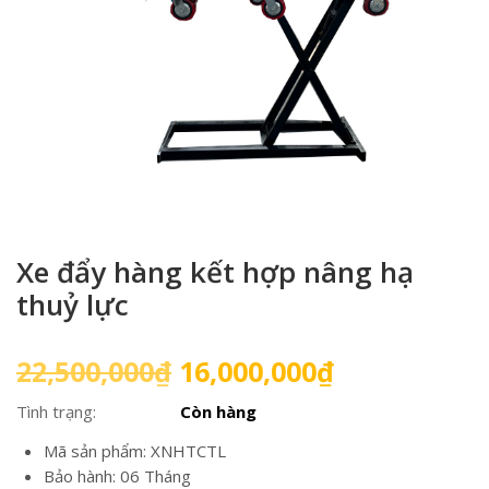
Xe đẩy hàng kết hợp nâng hạ
thuỷ lực
Giá
Giá
22,500,000
₫
16,000,000
₫
gốc
hiện
Tình trạng:
Còn hàng
là:
tại
22,500,000₫.
là:
Mã sản phẩm: XNHTCTL
16,000,000₫
Bảo hành: 06 Tháng