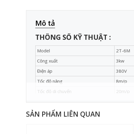
Mô tả
THÔNG SỐ KỸ THUẬT :
Model
2T-6M
Công xuất
3kw
Điện áp
380V
Tốc độ nâng
8m/p
Tốc độ di chuyển
20m/p
Xuất sứ
Trung Q
Thương Hiệu
Niki
SẢN PHẨM LIÊN QUAN
Trọng lượng