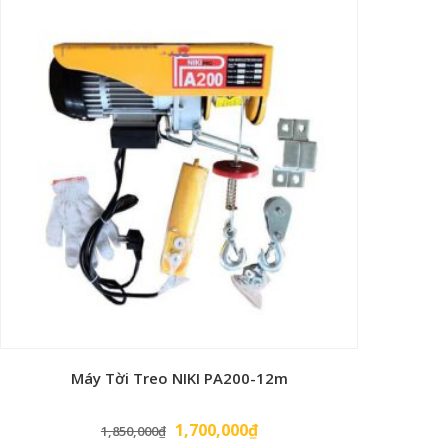
là:
tại
6,500,000₫.
là:
6,200,000₫.
Máy Tời Treo NIKI PA200-12m
Giá
Giá
1,700,000
₫
1,850,000
₫