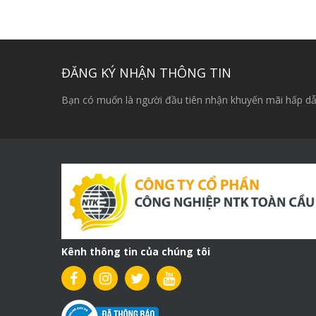
gốc
hiện
là:
tại
15,500,000₫.
là:
14,500,000₫.
ĐĂNG KÝ NHẬN THÔNG TIN
Bạn có muốn là người đầu tiên nhận khuyến mãi hấp dẫ
Kênh thông tin của chúng tôi