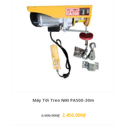
Máy Tời Treo NIKI PA500-30m
Giá
Giá
2,450,000
₫
2,600,000
₫
gốc
hiện