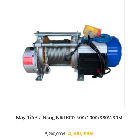
là:
tại
2,600,000₫.
là:
2,450,000₫.
Máy Tời Đa Năng NIKI KCD 500/1000/380V-30M
Giá
Giá
4,500,000
₫
5,200,000
₫