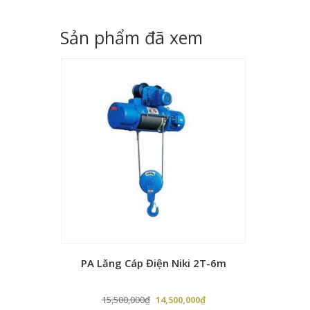
gốc
hiện
là:
tại
Sản phẩm đã xem
2,900,000₫.
là:
2,800,000₫.
PA Lăng Cáp Điện Niki 2T-6m
Giá
Giá
15,500,000
₫
14,500,000
₫