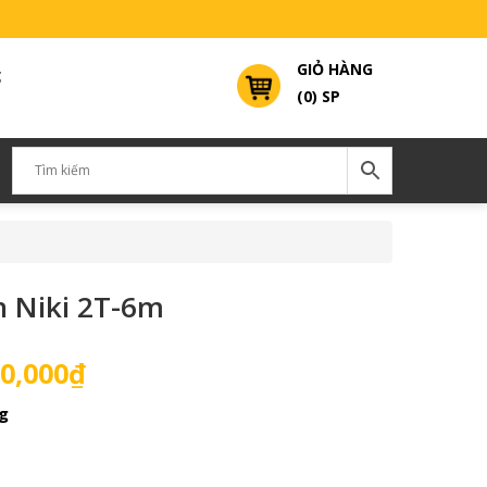
GIỎ HÀNG
g
(0) SP
n Niki 2T-6m
Giá
0,000
₫
hiện
g
tại
0,000₫.
là:
14,500,000₫.