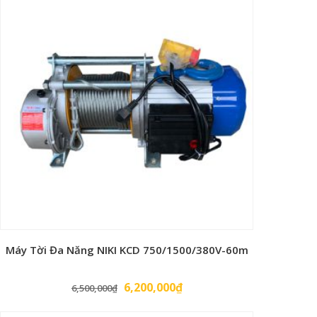
Máy Tời Đa Năng NIKI KCD 750/1500/380V-60m
Giá
Giá
6,200,000
₫
6,500,000
₫
gốc
hiện