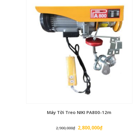
là:
tại
3,650,000₫.
là:
3,380,000₫.
Máy Tời Treo NIKI PA800-12m
Giá
Giá
2,800,000
₫
2,900,000
₫