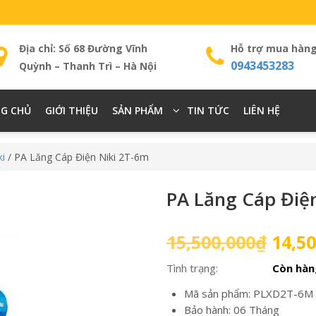
Địa chỉ: Số 68 Đường Vĩnh
Hỗ trợ mua hàn
0943453283
Quỳnh – Thanh Trì – Hà Nội
G CHỦ
GIỚI THIỆU
SẢN PHẨM
TIN TỨC
LIÊN HỆ
ki
/ PA Lăng Cáp Điện Niki 2T-6m
PA Lăng Cáp Điệ
Giá
15,500,000
₫
14,50
gốc
Tình trạng:
Còn hàn
là:
15,50
Mã sản phẩm: PLXD2T-6M
Bảo hành: 06 Tháng