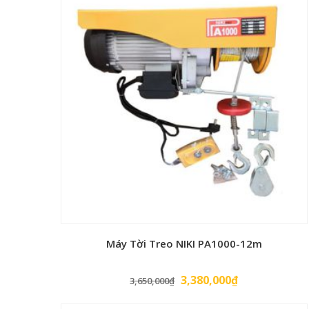
Máy Tời Treo NIKI PA1000-12m
Giá
Giá
3,380,000
₫
3,650,000
₫
gốc
hiện