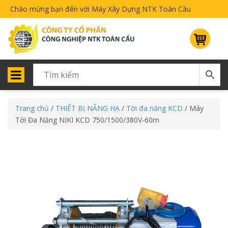
Chào mừng bạn đến với Máy Xây Dựng NTK Toàn Cầu
Trang chủ
/
THIẾT BỊ NÂNG HẠ
/
Tời đa năng KCD
/ Máy
Tời Đa Năng NIKI KCD 750/1500/380V-60m