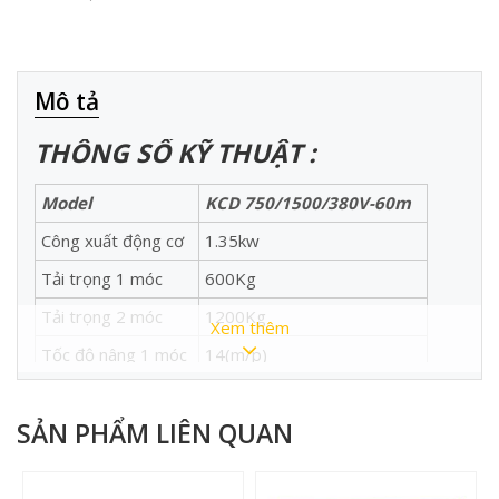
Mô tả
THÔNG SỐ KỸ THUẬT :
Model
KCD 750/1500/380V-60m
Công xuất động cơ
1.35kw
Tải trọng 1 móc
600Kg
Tải trọng 2 móc
1200Kg
Xem thêm
Tốc độ nâng 1 móc
14(m/p)
Tốc độ nâng 2 móc
7(m/p)
SẢN PHẨM LIÊN QUAN
Điện áp
220V
Chiều dài cáp
60m