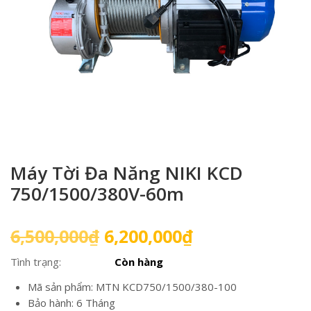
Máy Tời Đa Năng NIKI KCD
750/1500/380V-60m
Giá
Giá
6,500,000
₫
6,200,000
₫
gốc
hiện
Tình trạng:
Còn hàng
là:
tại
6,500,000₫.
là:
Mã sản phẩm: MTN KCD750/1500/380-100
6,200,000₫.
Bảo hành: 6 Tháng