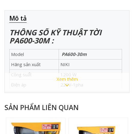
Mô tả
THÔNG SỐ KỸ THUẬT TỜI
PA600
-30
M :
Model
PA600-30m
Hãng sản xuất
NIKI
Công suất
1200 W
Xem thêm
Điện áp
220V-1pha
Tải trọng thực
240-150 Kg
Tốc độ nâng
5-10 m/phút
SẢN PHẨM LIÊN QUAN
Tải lượng máy
17.2 kg
Đường kính cáp
4 mm