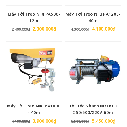
Máy Tời Treo NIKI PA500-
Máy Tời Treo NIKI PA1200-
12m
40m
Giá
Giá
Giá
Giá
2,300,000
₫
4,100,000
₫
2,400,000
₫
4,300,000
₫
gốc
hiện
gốc
hiện
là:
tại
là:
tại
2,400,000₫.
là:
4,300,000₫.
là:
2,300,000₫.
4,100
Máy Tời Treo NIKI PA1000
Tời Tốc Nhanh NIKI KCD
– 40m
250/500/220V-60m
Giá
Giá
Giá
Giá
3,900,000
₫
5,450,000
₫
4,100,000
₫
6,500,000
₫