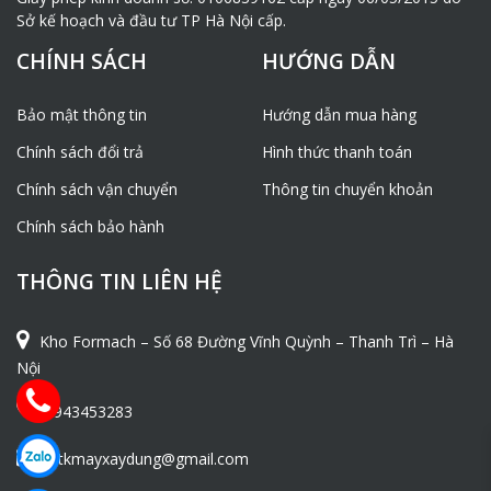
móc kéo.
Sở kế hoạch và đầu tư TP Hà Nội cấp.
CHÍNH SÁCH
HƯỚNG DẪN
Máy thường được lắp cùng với
khung cẩu xoay gắn tường
Bảo mật thông tin
Hướng dẫn mua hàng
HF300KG
Chính sách đổi trả
Hình thức thanh toán
Chính sách vận chuyển
Thông tin chuyển khoản
Chính sách bảo hành
THÔNG TIN LIÊN HỆ
Kho Formach – Số 68 Đường Vĩnh Quỳnh – Thanh Trì – Hà
Nội
Khung cẩu xoay gắn tường HF
300kg
0943453283
(
Click vào đây để biết thêm chi tiết )
ntkmayxaydung@gmail.com