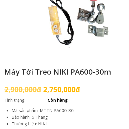
Máy Tời Treo NIKI PA600-30m
Giá
Giá
2,900,000
₫
2,750,000
₫
gốc
hiện
Tình trạng:
Còn hàng
là:
tại
2,900,000₫.
là:
Mã sản phẩm: MTTN PA600-30
2,750,000₫.
Bảo hành: 6 Tháng
Thương hiệu: NIKI