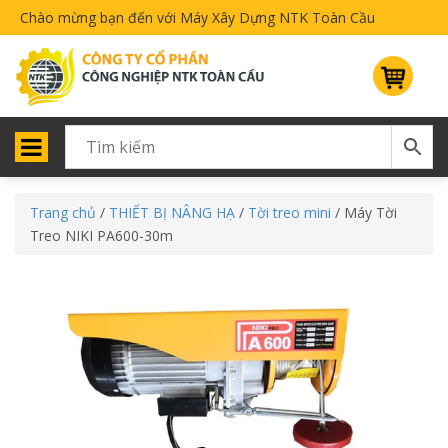
Chào mừng bạn đến với Máy Xây Dựng NTK Toàn Cầu
Trang chủ
/
THIẾT BỊ NÂNG HẠ
/
Tời treo mini
/ Máy Tời
Treo NIKI PA600-30m