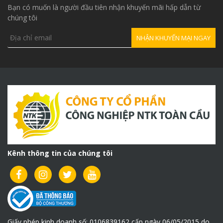
Bạn có muốn là người đầu tiên nhận khuyến mãi hấp dẫn từ
chúng tôi
Hình ảnh tời treo PA600
Thiết kế nhỏ gọn, dễ vận hành
Máy tời điện
mini PA600 được thiết kế nhỏ gọn, màu sắc
bắt mắt, bạn có thể đặt máy trong nhà hay ngoài công
trường xây dựng mà không lo tốn diện tích.
Được làm từ những nguyên liệu chắc chắn
Máy
tời điện
di chuyển PA600 được cấu tạo từ những
nguyên liệu chắc chắn. Vỏ ngoài được sơn tĩnh điện màu
vàng bóng sáng dễ dàng vệ sinh. Móc treo, tang cuốn,
Kênh thông tin của chúng tôi
dây cáp… đều được làm từ vật liệu an toàn, có độ bền
cao đảm bảo lực kéo mạnh mẽ và hiệu quả.
Máy được trang bị 2 móc kéo, khi sử dụng 1 móc kéo thì
máy có khả năng kéo được tải trọng 250kg, nếu quý
khách muốn nâng vật có tải trọng 500kg thì sử dụng 2
Giấy phép kinh doanh số: 0106839162 cấp ngày 06/05/2015 do