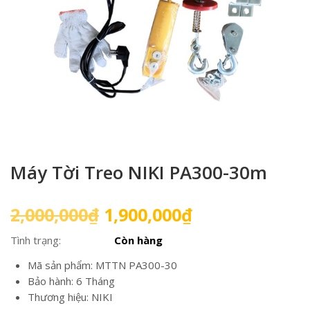
Máy Tời Treo NIKI PA300-30m
Giá
Giá
2,000,000
₫
1,900,000
₫
gốc
hiện
Tình trạng:
Còn hàng
là:
tại
2,000,000₫.
là:
Mã sản phẩm: MTTN PA300-30
1,900,000₫.
Bảo hành: 6 Tháng
Thương hiệu: NIKI