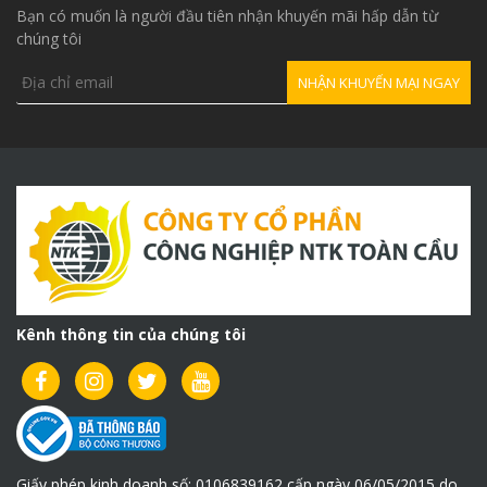
khung cẩu xoay gắn tường
Bạn có muốn là người đầu tiên nhận khuyến mãi hấp dẫn từ
HF300KG
chúng tôi
Khung cẩu xoay gắn tường HF
300kg
Kênh thông tin của chúng tôi
(
Click vào đây để biết thêm chi tiết )
Giấy phép kinh doanh số: 0106839162 cấp ngày 06/05/2015 do