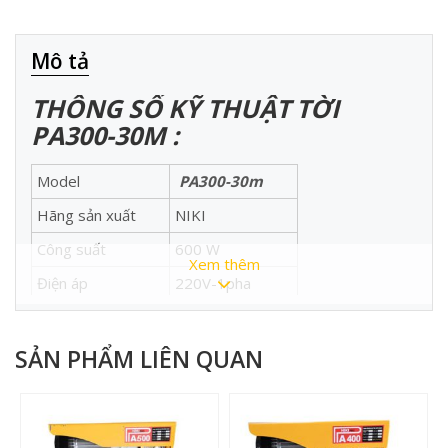
Mô tả
THÔNG SỐ KỸ THUẬT TỜI
PA300
-30M
:
Model
PA300-30m
Hãng sản xuất
NIKI
Công suất
600 W
Xem thêm
Điện áp
220V-1pha
Tải trọng thực
120-55 kg
Tốc độ nâng
5-10 m/phút
SẢN PHẨM LIÊN QUAN
Tải lượng máy
11 kg
Đường kính cáp
3 mm