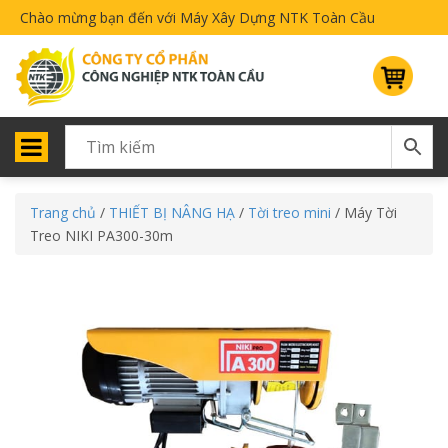
Chào mừng bạn đến với Máy Xây Dựng NTK Toàn Cầu
Trang chủ
/
THIẾT BỊ NÂNG HẠ
/
Tời treo mini
/ Máy Tời
Treo NIKI PA300-30m