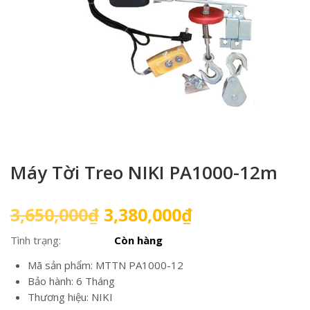
Máy Tời Treo NIKI PA1000-12m
Giá
Giá
3,650,000
₫
3,380,000
₫
gốc
hiện
Tình trạng:
Còn hàng
là:
tại
3,650,000₫.
là:
Mã sản phẩm: MTTN PA1000-12
3,380,000₫.
Bảo hành: 6 Tháng
Thương hiệu: NIKI