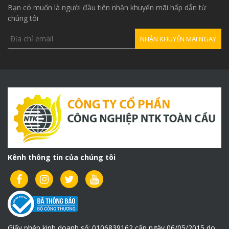
HF300KG
Bạn có muốn là người đầu tiên nhận khuyến mãi hấp dẫn từ
chúng tôi
Khung cẩu xoay gắn tường HF
300kg
(
Click vào đây để biết thêm chi tiết )
Kênh thông tin của chúng tôi
Giấy phép kinh doanh số: 0106839162 cấp ngày 06/05/2015 do