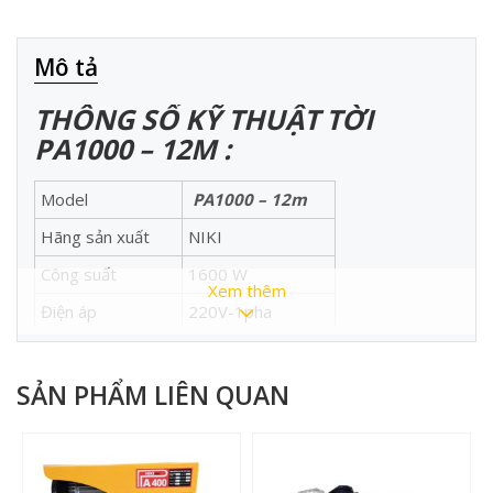
Mô tả
THÔNG SỐ KỸ THUẬT TỜI
PA1000
–
12M :
Model
PA1000 – 12m
Hãng sản xuất
NIKI
Công suất
1600 W
Xem thêm
Điện áp
220V-1pha
Tải trọng thực
290-400 Kg
Tốc độ nâng
4-8 m/phút
SẢN PHẨM LIÊN QUAN
Tải lượng máy
30.2 kg
Đường kính cáp
5.5 mm