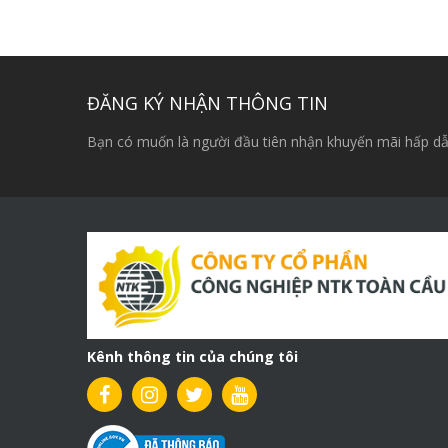
gốc
hiện
là:
tại
7,000,000₫.
là:
5,700,000₫.
ĐĂNG KÝ NHẬN THÔNG TIN
Bạn có muốn là người đầu tiên nhận khuyến mãi hấp dẫ
Kênh thông tin của chúng tôi