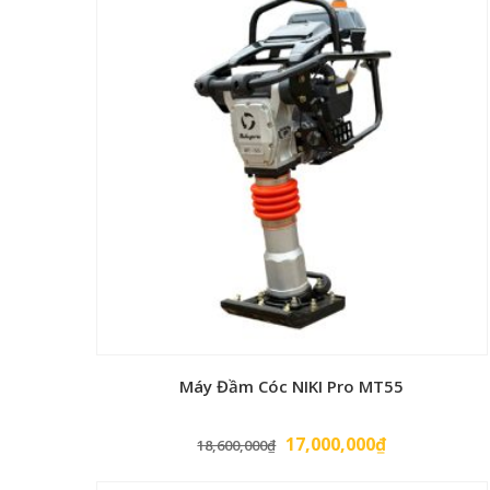
Máy Đầm Cóc NIKI Pro MT55
Giá
Giá
17,000,000
₫
18,600,000
₫
gốc
hiện