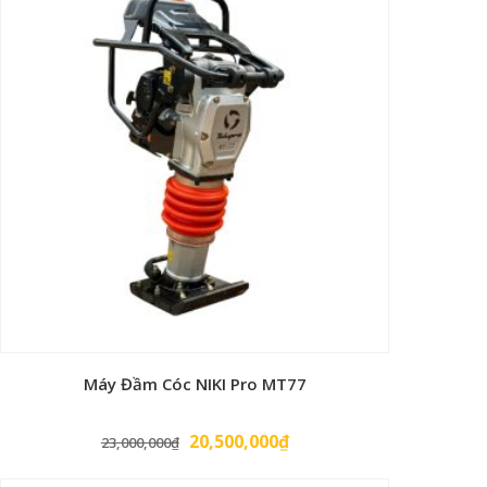
Máy Đầm Cóc NIKI Pro MT77
Giá
Giá
20,500,000
₫
23,000,000
₫
gốc
hiện