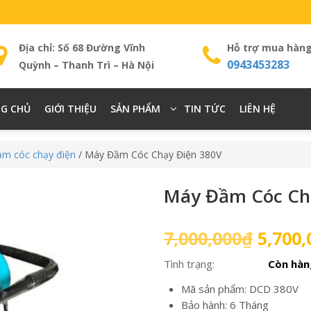
Địa chỉ: Số 68 Đường Vĩnh
Hỗ trợ mua hàn
0943453283
Quỳnh – Thanh Trì – Hà Nội
G CHỦ
GIỚI THIỆU
SẢN PHẨM
TIN TỨC
LIÊN HỆ
m cóc chạy điện
/ Máy Đầm Cóc Chạy Điện 380V
Máy Đầm Cóc Ch
Giá
7,000,000
₫
5,700,
gốc
Tình trạng:
Còn hàn
là:
7,000,
Mã sản phẩm: DCD 380V
Bảo hành: 6 Tháng