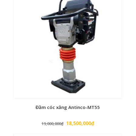
Đầm cóc xăng Antinco-MT55
Giá
Giá
18,500,000
₫
19,000,000
₫
gốc
hiện