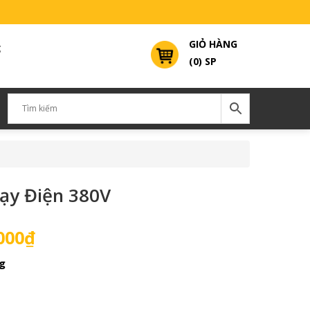
GIỎ HÀNG
g
(0) SP
ạy Điện 380V
Giá
000
₫
hiện
g
tại
000₫.
là:
5,700,000₫.