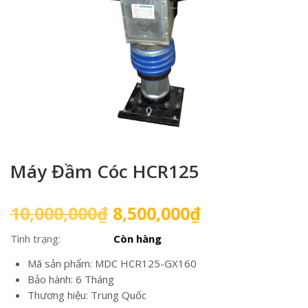
Máy Đầm Cóc HCR125
Giá
Giá
10,000,000
₫
8,500,000
₫
gốc
hiện
Tình trạng:
Còn hàng
là:
tại
10,000,000₫.
là:
Mã sản phẩm: MDC HCR125-GX160
8,500,000₫.
Bảo hành: 6 Tháng
Thương hiệu: Trung Quốc