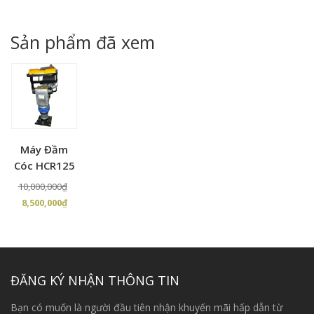
là:
tại
là:
tại
9,500,000₫.
là:
68,000,000₫.
là:
Sản phẩm đã xem
8,500,000₫.
62,0
Máy Đầm
Cóc HCR125
Giá
10,000,000
₫
Giá
gốc
8,500,000
₫
hiện
là:
tại
10,000,000₫.
là:
8,500,000₫.
ĐĂNG KÝ NHẬN THÔNG TIN
Bạn có muốn là người đầu tiên nhận khuyến mãi hấp dẫn từ