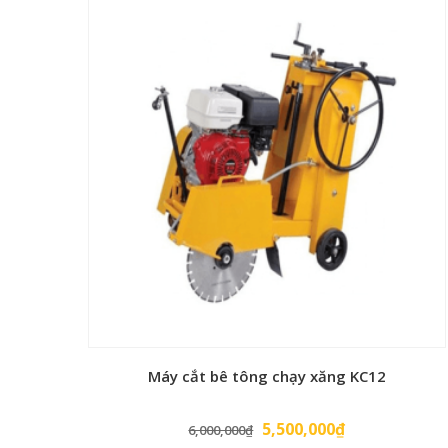
Máy cắt bê tông chạy xăng KC12
Giá
Giá
5,500,000
₫
6,000,000
₫