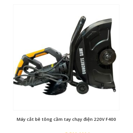
gốc
hiện
là:
tại
19,500,000₫.
là:
17,500,000₫.
Antinco – MT55
GXR100
2.8HP
Máy cắt bê tông cầm tay chạy điện 220V F400
Xăng 4 thì