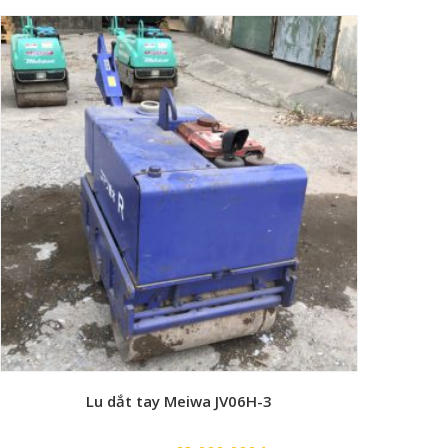
gốc
hiện
là:
tại
3,900,000₫.
là:
2,900,000₫.
Lu dắt tay Meiwa JV06H-3