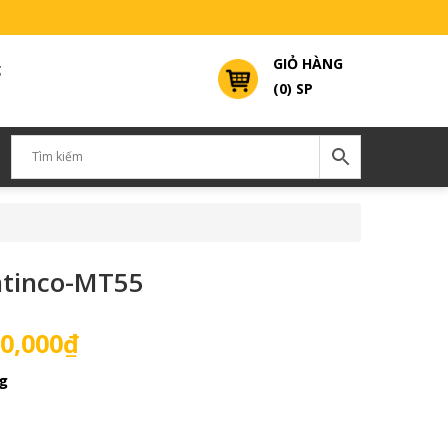
GIỎ HÀNG
g
(0) SP
ntinco-MT55
Giá
0,000
₫
hiện
g
tại
0,000₫.
là:
18,500,000₫.