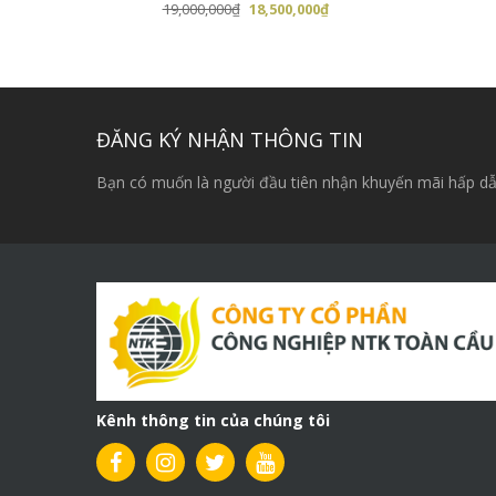
Giá
Giá
19,000,000
₫
18,500,000
₫
gốc
hiện
là:
tại
19,000,000₫.
là:
18,500,000₫.
ĐĂNG KÝ NHẬN THÔNG TIN
Bạn có muốn là người đầu tiên nhận khuyến mãi hấp dẫ
Kênh thông tin của chúng tôi