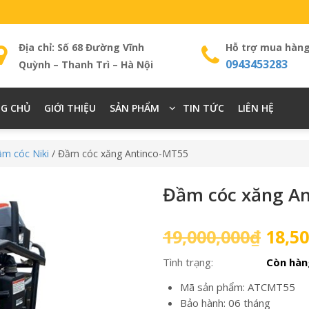
Địa chỉ: Số 68 Đường Vĩnh
Hỗ trợ mua hàn
0943453283
Quỳnh – Thanh Trì – Hà Nội
G CHỦ
GIỚI THIỆU
SẢN PHẨM
TIN TỨC
LIÊN HỆ
m cóc Niki
/ Đầm cóc xăng Antinco-MT55
Đầm cóc xăng A
Giá
19,000,000
₫
18,50
gốc
Tình trạng:
Còn hàn
là:
19,00
Mã sản phẩm: ATCMT55
Bảo hành: 06 tháng