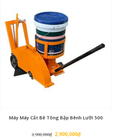
Máy Máy Cắt Bê Tông Bập Bênh Lưỡi 500
Giá
Giá
2,900,000
₫
3,900,000
₫