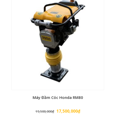
Máy Đầm Cóc Honda RM80
Giá
Giá
17,500,000
₫
19,500,000
₫