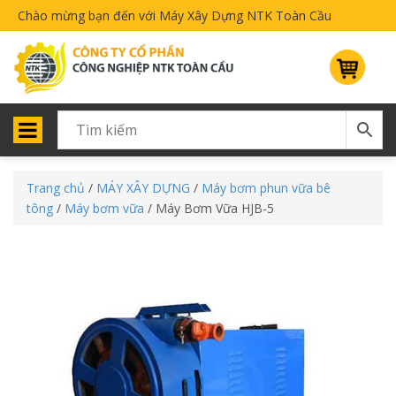
Chào mừng bạn đến với Máy Xây Dựng NTK Toàn Cầu
Trang chủ
/
MÁY XÂY DỰNG
/
Máy bơm phun vữa bê
tông
/
Máy bơm vữa
/ Máy Bơm Vữa HJB-5