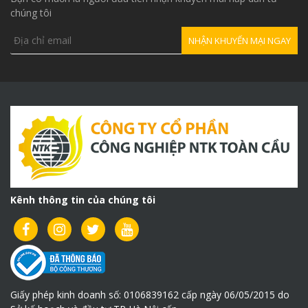
Trọng lượng (kg)
360
chúng tôi
Phụ kiện đi kèm:
Đồng hồ đo Ast
01 cái
Cút nối ống
01 cái
Khớp nối ống
01 cái
Phụ kiện phải mua thêm:
Ống dây phun vữa – loại
2.000.000vnđ/1cuộn
rẻ (1cuộn/15m)
Ống dây phun vữa – loại
2.400.000vnđ/1cuộn
Kênh thông tin của chúng tôi
đắt (1cuộn/15m)
Khóa nối ống
350.000vnđ/1bộ
Để máy phun vữa HJB-2 hoạt động được hiệu quả bạn
nên kết hợp cùng máy trộn vữa 2 tầng:
Giấy phép kinh doanh số: 0106839162 cấp ngày 06/05/2015 do