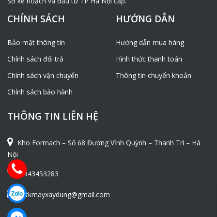
Sở kế hoạch và đầu tư TP Hà Nội cấp.
CHÍNH SÁCH
HƯỚNG DẪN
Bảo mật thông tin
Hướng dẫn mua hàng
Chính sách đổi trả
Hình thức thanh toán
Máy trộn bê tông 2
Máy trộn bê tông 2
Chính sách vận chuyển
Thông tin chuyển khoản
tầng JW-180
tầng JW-500
Chính sách bảo hành
THÔNG TIN LIÊN HỆ
Kho Formach – Số 68 Đường Vĩnh Quỳnh – Thanh Trì – Hà
Nội
0943453283
ntkmayxaydung@gmail.com