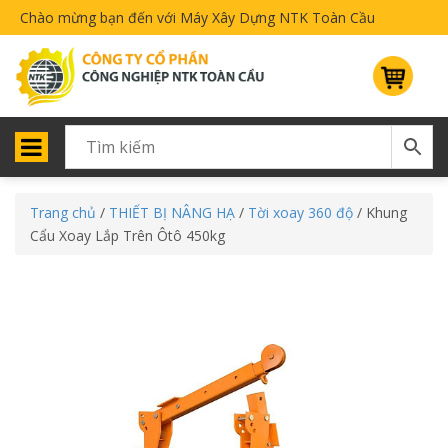
Chào mừng bạn đến với Máy Xây Dựng NTK Toàn Cầu
Trang chủ
/
THIẾT BỊ NÂNG HẠ
/
Tời xoay 360 độ
/ Khung
Cẩu Xoay Lắp Trên Ôtô 450kg