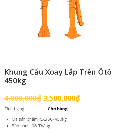
Khung Cẩu Xoay Lắp Trên Ôtô
450kg
Giá
Giá
4,000,000
₫
3,500,000
₫
gốc
hiện
Tình trạng:
Còn hàng
là:
tại
4,000,000₫.
là:
Mã sản phẩm: CX360-450kg
3,500,000₫.
Bảo hành: 06 Tháng