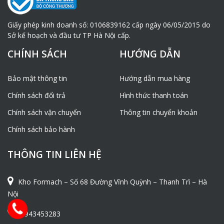
Giấy phép kinh doanh số: 0106839162 cấp ngày 06/05/2015 do
Khung Cẩu Xoay Lắp
Sở kế hoạch và đầu tư TP Hà Nội cấp.
Trên Ôtô 450kg
CHÍNH SÁCH
HƯỚNG DẪN
Bảo mật thông tin
Hướng dẫn mua hàng
Chính sách đổi trả
Hình thức thanh toán
Khung Cẩu Xoay Lắp
Trên Ôtô 600kg
Chính sách vận chuyển
Thông tin chuyển khoản
Chính sách bảo hành
THÔNG TIN LIÊN HỆ
Kho Formach – Số 68 Đường Vĩnh Quỳnh – Thanh Trì – Hà
Nội
0943453283