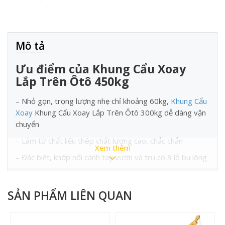
Mô tả
Ưu điểm của Khung Cẩu Xoay
Lắp Trên Ôtô 450kg
– Nhỏ gọn, trọng lượng nhẹ chỉ khoảng 60kg,
Khung Cẩu
Xoay
Khung Cẩu Xoay Lắp Trên Ôtô 300kg dễ dàng vận
chuyển
– Làm từ chất liệu thép chất lượng cao, chắc chắn
Xem thêm
– Đặc biệt, khớp nối cánh tay vươn và trụ có 3 lỗ bu lông
điều chỉnh, giúp dễ dàng gập lại khi không sử dụng, tiết
kiệm không gian cất giữ.
SẢN PHẨM LIÊN QUAN
– Thiết kế nhỏ gọn, khung giá chắc chắn, dễ lắp đặt, sử
dụng.