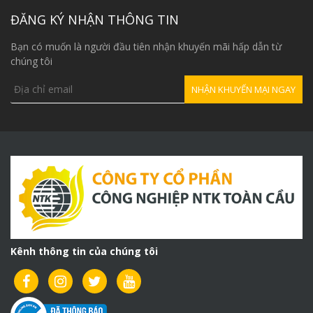
3,500,000₫.
Tốc độ: 8m/p
6.500.000vnđ
ĐĂNG KÝ NHẬN THÔNG TIN
Chiều dài cáp:
14m
Bạn có muốn là người đầu tiên nhận khuyến mãi hấp dẫn từ
Đường kính
chúng tôi
cáp: 7mm
Ghi chú: có
điều khiển từ
xa đi kèm
ên cạnh đó chúng tôi có các sản
khung cẩu xoay khác với nhiều tải
trọng như:
Kênh thông tin của chúng tôi
Khung Cẩu Xoay Lắp
Trên Ôtô 300kg