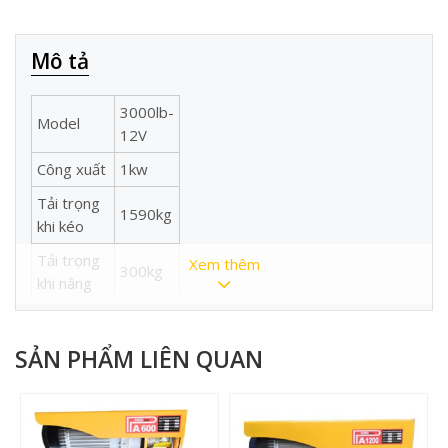
Mô tả
3000lb-
Model
12V
Công xuất
1kw
Tải trọng
1590kg
khi kéo
Tải trọng
Xem thêm
300kg
khi nâng
Tốc độ
4m/p
Chiều dài
SẢN PHẨM LIÊN QUAN
6m
cáp
Đường
5mm
kính cáp