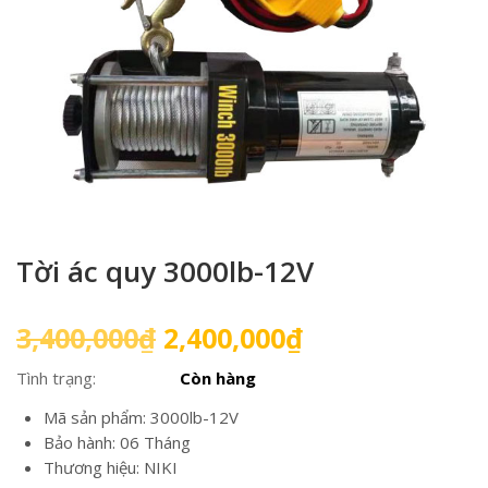
Tời ác quy 3000lb-12V
Giá
Giá
3,400,000
₫
2,400,000
₫
gốc
hiện
Tình trạng:
Còn hàng
là:
tại
3,400,000₫.
là:
Mã sản phẩm: 3000lb-12V
2,400,000₫.
Bảo hành: 06 Tháng
Thương hiệu: NIKI