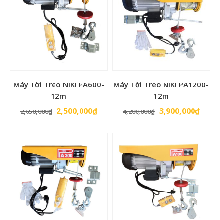
Trung
Xuất xứ
Quốc
Thương
Niki
Hiệu
Máy Tời Treo NIKI PA600-
Máy Tời Treo NIKI PA1200-
12m
12m
Giá
Giá
Giá
Giá
2,500,000
₫
3,900,000
₫
2,650,000
₫
4,200,000
₫
gốc
hiện
gốc
hiện
là:
tại
là:
tại
2,650,000₫.
là:
4,200,000₫.
là:
2,500,000₫.
3,900