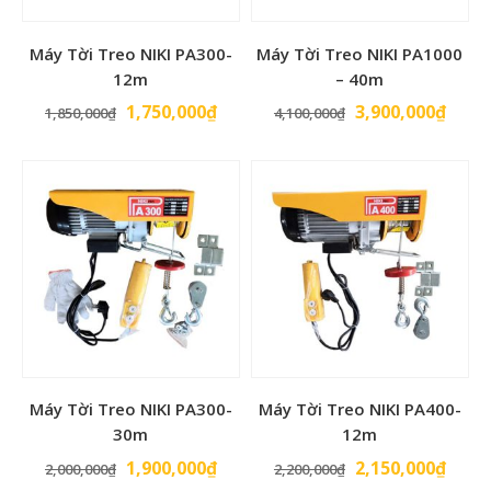
Máy Tời Treo NIKI PA300-
Máy Tời Treo NIKI PA1000
12m
– 40m
Giá
Giá
Giá
Giá
1,750,000
₫
3,900,000
₫
1,850,000
₫
4,100,000
₫
gốc
hiện
gốc
hiện
là:
tại
là:
tại
1,850,000₫.
là:
4,100,000₫.
là:
1,750,000₫.
3,900
Máy Tời Treo NIKI PA300-
Máy Tời Treo NIKI PA400-
30m
12m
Giá
Giá
Giá
Giá
1,900,000
₫
2,150,000
₫
2,000,000
₫
2,200,000
₫