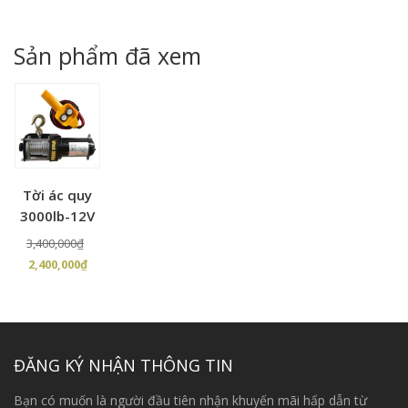
gốc
hiện
gốc
hiện
là:
tại
là:
tại
2,000,000₫.
là:
2,200,000₫.
là:
Sản phẩm đã xem
1,900,000₫.
2,150
Tời ác quy
3000lb-12V
Giá
3,400,000
₫
Giá
gốc
2,400,000
₫
hiện
là:
tại
3,400,000₫.
là:
2,400,000₫.
ĐĂNG KÝ NHẬN THÔNG TIN
Bạn có muốn là người đầu tiên nhận khuyến mãi hấp dẫn từ