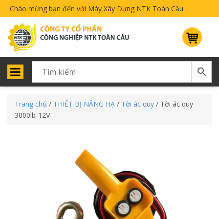
Chào mừng bạn đến với Máy Xây Dựng NTK Toàn Cầu
Trang chủ
/
THIẾT BỊ NÂNG HẠ
/
Tời ác quy
/ Tời ác quy
3000lb-12V