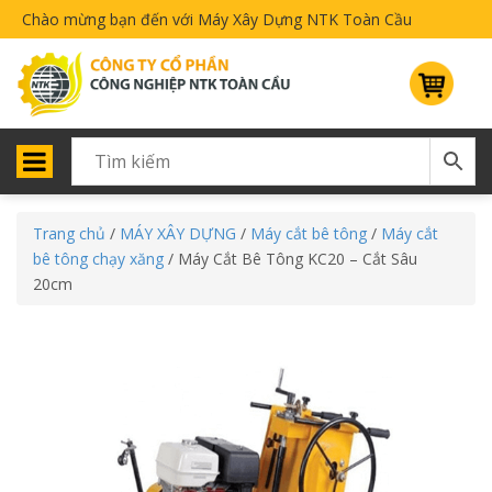
Chào mừng bạn đến với Máy Xây Dựng NTK Toàn Cầu
Trang chủ
/
MÁY XÂY DỰNG
/
Máy cắt bê tông
/
Máy cắt
bê tông chạy xăng
/ Máy Cắt Bê Tông KC20 – Cắt Sâu
20cm