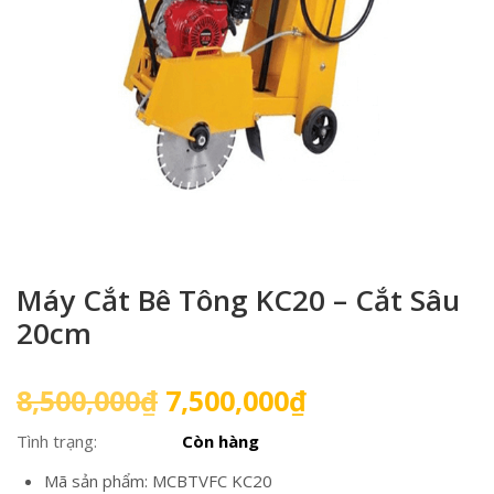
Máy Cắt Bê Tông KC20 – Cắt Sâu
20cm
Giá
Giá
8,500,000
₫
7,500,000
₫
gốc
hiện
Tình trạng:
Còn hàng
là:
tại
8,500,000₫.
là:
Mã sản phẩm: MCBTVFC KC20