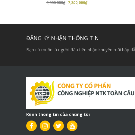
Giá
Giá
9,000,000
₫
7,800,000
₫
gốc
hiện
là:
tại
9,000,000₫.
là:
7,800,000₫.
ĐĂNG KÝ NHẬN THÔNG TIN
Bạn có muốn là người đầu tiên nhận khuyến mãi hấp dẫ
Kênh thông tin của chúng tôi