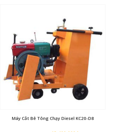
gốc
hiện
là:
tại
78,000,000₫.
là:
72,000,000₫.
Máy Cắt Bê Tông Chạy Diesel KC20-D8