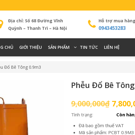
Địa chỉ: Số 68 Đường Vĩnh
Hỗ trợ mua hàn
0943453283
Quỳnh – Thanh Trì – Hà Nội
G CHỦ
GIỚI THIỆU
SẢN PHẨM
TIN TỨC
LIÊN HỆ
ễu Đổ Bê Tông 0.9m3
Phễu Đổ Bê Tông
Giá
9,000,000
₫
7,800,
gốc
Tình trạng:
Còn hàn
là:
9,000,
Đã bao gồm thuế VAT
Mã sản phẩm: PCBT 0.9M3