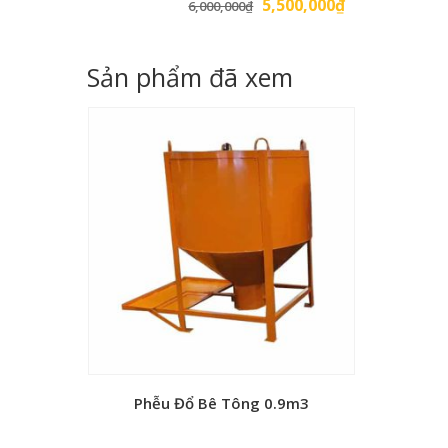
Giá
Giá
5,500,000
₫
6,000,000
₫
gốc
hiện
là:
tại
Sản phẩm đã xem
6,000,000₫.
là:
5,500,000₫.
Phễu Đổ Bê Tông 0.9m3