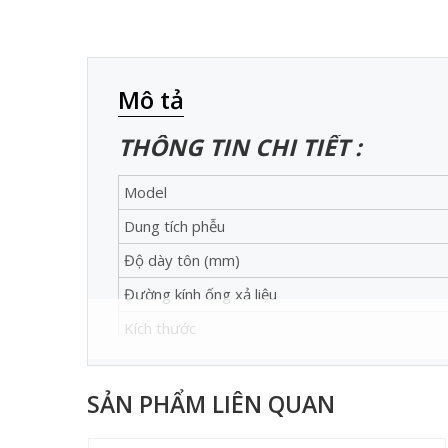
Mô tả
THÔNG TIN CHI TIẾT :
Model
Dung tích phễu
Độ dày tôn (mm)
Đường kính ống xả liệu
Kích thước
Xuất xứ
SẢN PHẨM LIÊN QUAN
Ứng dụng của thiết bị trong xâ