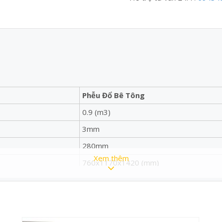
Phễu Đổ Bê Tông
0.9 (m3)
3mm
280mm
Xem thêm
760x1170x1420 (mm)
Việt Nam
y dựng :