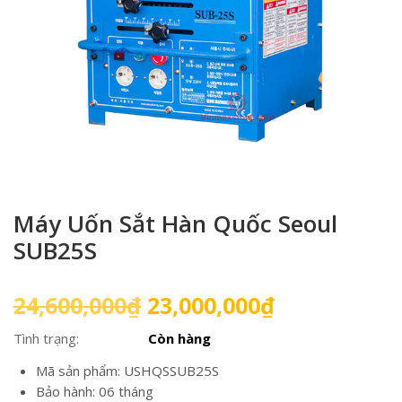
Máy Uốn Sắt Hàn Quốc Seoul
SUB25S
Giá
Giá
24,600,000
₫
23,000,000
₫
gốc
hiện
Tình trạng:
Còn hàng
là:
tại
24,600,000₫.
là:
Mã sản phẩm: USHQSSUB25S
23,000,000₫
Bảo hành: 06 tháng