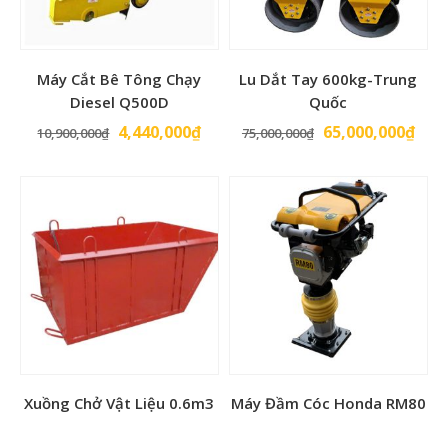
Kích thước (DxRxC)
410x540x510 mm
Xuất xứ
Hàn Quốc
Máy Cắt Bê Tông Chạy
Lu Dắt Tay 600kg-Trung
Diesel Q500D
Quốc
Giá
Giá
Giá
Giá
4,440,000
₫
65,000,000
₫
10,900,000
₫
75,000,000
₫
gốc
hiện
gốc
hiện
là:
tại
là:
tại
10,900,000₫.
là:
75,000,000₫.
là:
4,440,000₫.
65,0
Xuồng Chở Vật Liệu 0.6m3
Máy Đầm Cóc Honda RM80