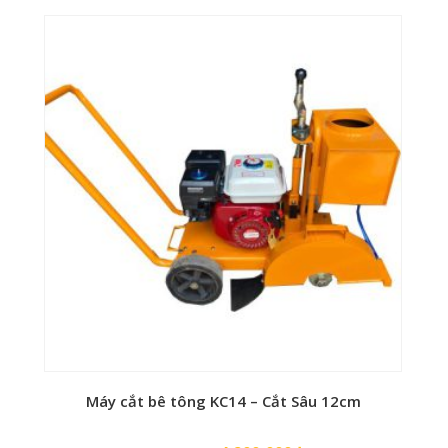
gốc
hiện
là:
tại
3,900,000₫.
là:
2,900,000₫.
Máy cắt bê tông KC14 – Cắt Sâu 12cm