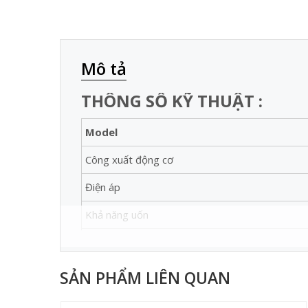
Mô tả
THÔNG SỐ KỸ THUẬT :
Model
Công xuất động cơ
Điện áp
Khả năng uốn
Trọng lượng
Xuất xứ
SẢN PHẨM LIÊN QUAN