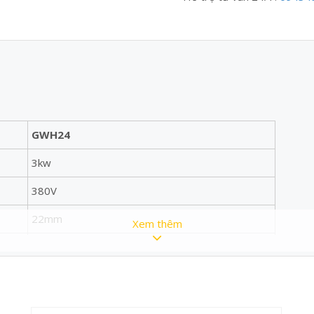
GWH24
3kw
380V
22mm
Xem thêm
150kg
Trung Quốc