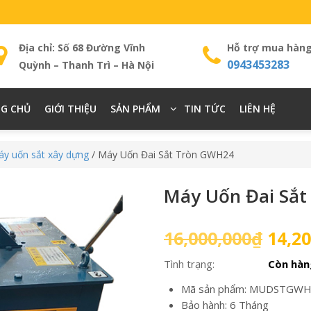
Địa chỉ: Số 68 Đường Vĩnh
Hỗ trợ mua hàn
0943453283
Quỳnh – Thanh Trì – Hà Nội
G CHỦ
GIỚI THIỆU
SẢN PHẨM
TIN TỨC
LIÊN HỆ
y uốn sắt xây dựng
/ Máy Uốn Đai Sắt Tròn GWH24
Máy Uốn Đai Sắ
Giá
16,000,000
₫
14,20
gốc
Tình trạng:
Còn hàn
là:
16,00
Mã sản phẩm: MUDSTGW
Bảo hành: 6 Tháng