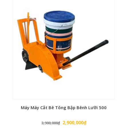
Máy Máy Cắt Bê Tông Bập Bênh Lưỡi 500
Giá
Giá
2,900,000
₫
3,900,000
₫