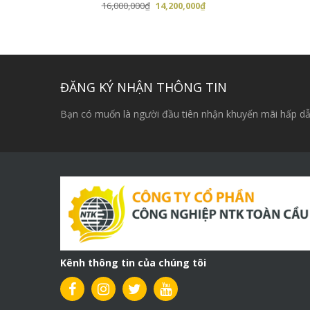
Giá
Giá
16,000,000
₫
14,200,000
₫
gốc
hiện
là:
tại
16,000,000₫.
là:
14,200,000₫.
ĐĂNG KÝ NHẬN THÔNG TIN
Bạn có muốn là người đầu tiên nhận khuyến mãi hấp dẫ
Kênh thông tin của chúng tôi