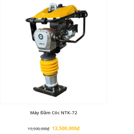
Máy Đầm Cóc NTK-72
Giá
Giá
13,500,000
₫
19,500,000
₫