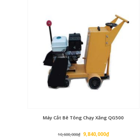
Máy Cắt Bê Tông Chạy Xăng QG500
Giá
Giá
9,840,000
₫
10,600,000
₫