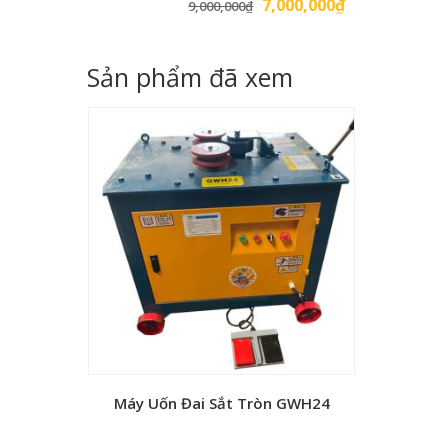
Giá
Giá
7,000,000
₫
9,000,000
₫
gốc
hiện
là:
tại
Sản phẩm đã xem
9,000,000₫.
là:
7,000,000₫.
Máy Uốn Đai Sắt Tròn GWH24