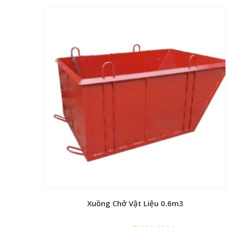
gốc
hiện
là:
tại
10,600,000₫.
là:
9,840,000₫.
Xuồng Chở Vật Liệu 0.6m3