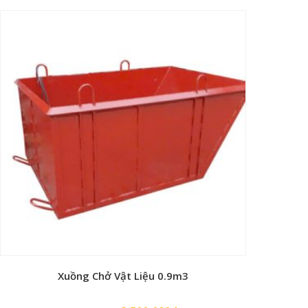
gốc
hiện
là:
tại
19,500,000₫.
là:
13,500,000₫.
Xuồng Chở Vật Liệu 0.9m3