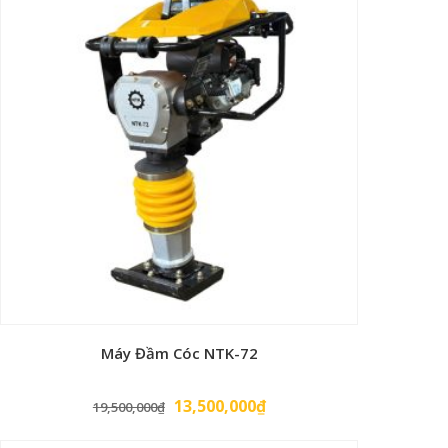
Máy Đầm Cóc NTK-72
Giá
Giá
13,500,000
₫
19,500,000
₫
gốc
hiện