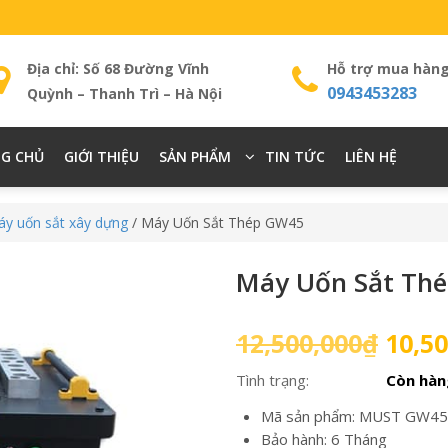
Địa chỉ: Số 68 Đường Vĩnh
Hỗ trợ mua hàn
0943453283
Quỳnh – Thanh Trì – Hà Nội
G CHỦ
GIỚI THIỆU
SẢN PHẨM
TIN TỨC
LIÊN HỆ
y uốn sắt xây dựng
/ Máy Uốn Sắt Thép GW45
Máy Uốn Sắt Th
Giá
12,500,000
₫
10,50
gốc
Tình trạng:
Còn hàn
là:
12,50
Mã sản phẩm: MUST GW45
Bảo hành: 6 Tháng