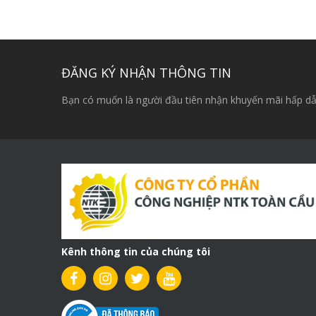
gốc
hiện
là:
tại
12,500,000₫.
là:
10,500,000₫.
ĐĂNG KÝ NHẬN THÔNG TIN
Bạn có muốn là người đầu tiên nhận khuyến mãi hấp dẫ
Kênh thông tin của chúng tôi