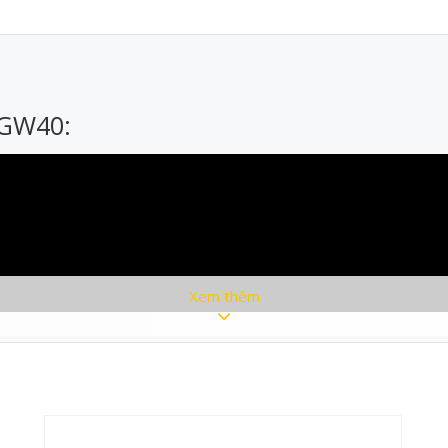
 GW40:
Xem thêm