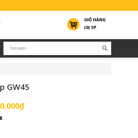
GIỎ HÀNG
g
(0) SP
ép GW45
Giá
0,000
₫
hiện
g
tại
0,000₫.
là:
10,500,000₫.