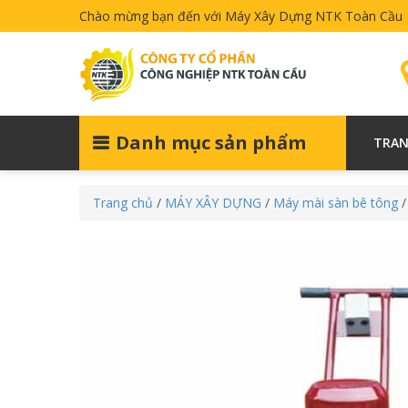
Chào mừng bạn đến với Máy Xây Dựng NTK Toàn Cầu
Danh mục sản phẩm
TRAN
Trang chủ
/
MÁY XÂY DỰNG
/
Máy mài sàn bê tông
/