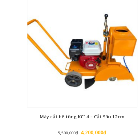
là:
tại
THÔNG SỐ KỸ THUẬT MÁY MÀ
75,000,000₫.
là:
65,000,000₫.
Model
Công suất
Điện áp
Đường kính mâm mài
Tốc độ quay mâm
Số lượng đá dưới mâm xoá
Trọng lượng máy
Máy cắt bê tông KC14 – Cắt Sâu 12cm
Giá
Giá
4,200,000
₫
5,500,000
₫