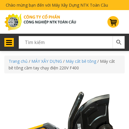
Chào mừng bạn đến với Máy Xây Dựng NTK Toàn Cầu
Trang chủ
/
MÁY XÂY DỰNG
/
Máy cắt bê tông
/ Máy cắt
bê tông cầm tay chạy điện 220V F400