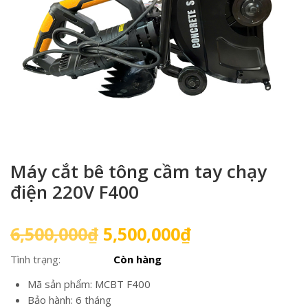
Máy cắt bê tông cầm tay chạy
điện 220V F400
Giá
Giá
6,500,000
₫
5,500,000
₫
gốc
hiện
Tình trạng:
Còn hàng
là:
tại
6,500,000₫.
là:
Mã sản phẩm: MCBT F400
5,500,000₫.
Bảo hành: 6 tháng