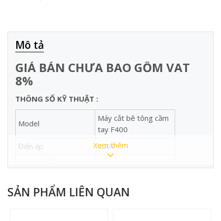
Mô tả
GIÁ BÁN CHƯA BAO GỒM VAT
8%
THÔNG SỐ KỸ THUẬT :
Máy cắt bê tông cầm
Model
tay F400
Xem thêm
Điện áp
220V
Công suất
3500W
đường kính lưỡi cắt
400mm
SẢN PHẨM LIÊN QUAN
tốc độ
4800r/min
xuất xứ
Trung Quốc