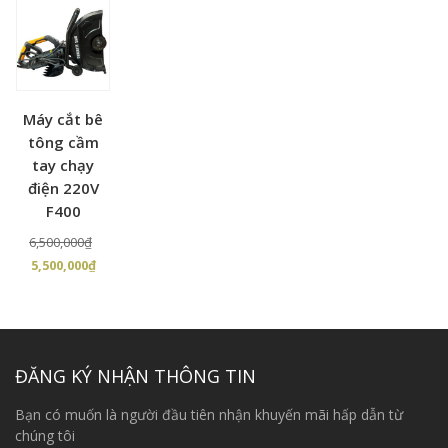
Máy cắt bê
tông cầm
tay chạy
điện 220V
F400
Giá
6,500,000
₫
Giá
gốc
5,500,000
₫
hiện
là:
tại
6,500,000₫.
là:
5,500,000₫.
ĐĂNG KÝ NHẬN THÔNG TIN
Bạn có muốn là người đầu tiên nhận khuyến mãi hấp dẫn từ
chúng tôi