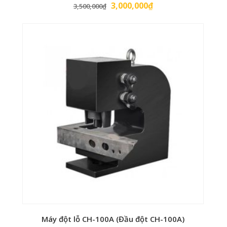
Giá
Giá
3,000,000
₫
3,500,000
₫
gốc
hiện
là:
tại
3,500,000₫.
là:
3,000,000₫.
Máy đột lỗ CH-100A (Đầu đột CH-100A)