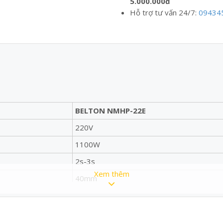
5.000.000đ
Hỗ trợ tư vấn 24/7:
09434
BELTON NMHP-22E
220V
1100W
2s-3s
Xem thêm
40mm
22.5mm
9mm