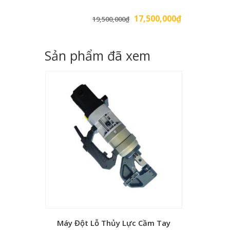
Giá
Giá
17,500,000
₫
19,500,000
₫
gốc
hiện
là:
tại
Sản phẩm đã xem
19,500,000₫.
là:
17,500,000₫.
Máy Đột Lỗ Thủy Lực Cầm Tay