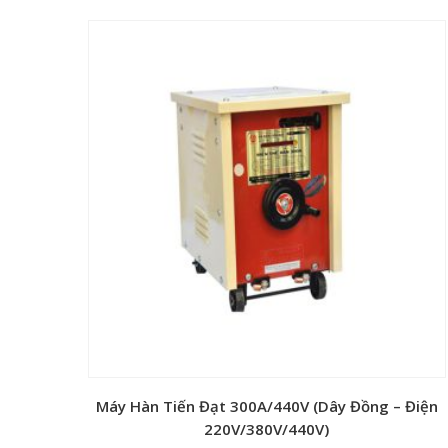
Độ dầy tấm đột
Size đột
Trọng lượng
Xuất xứ
Máy Hàn Tiến Đạt 300A/440V (Dây Đồng – Điện
220V/380V/440V)