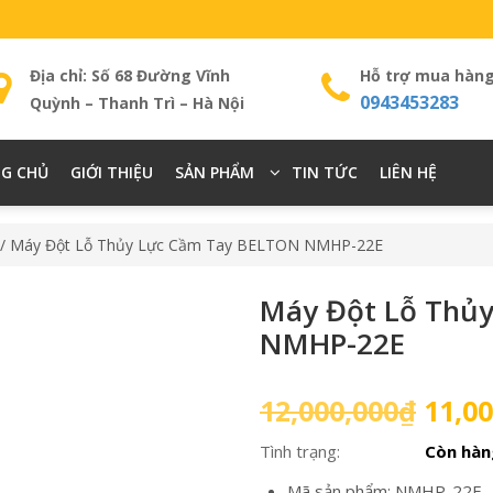
Địa chỉ: Số 68 Đường Vĩnh
Hỗ trợ mua hàn
0943453283
Quỳnh – Thanh Trì – Hà Nội
G CHỦ
GIỚI THIỆU
SẢN PHẨM
TIN TỨC
LIÊN HỆ
/ Máy Đột Lỗ Thủy Lực Cầm Tay BELTON NMHP-22E
Máy Đột Lỗ Thủ
NMHP-22E
Giá
12,000,000
₫
11,00
gốc
Tình trạng:
Còn hàn
là:
12,00
Mã sản phẩm: NMHP-22E