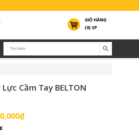
GIỎ HÀNG
g
(0) SP
y Lực Cầm Tay BELTON
Giá
0,000
₫
hiện
g
tại
0,000₫.
là: