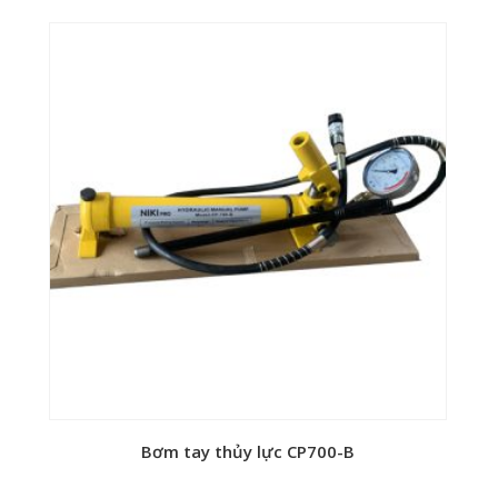
8mm
9 -11 – 13 – 17 – 22.5mm
13kg
Trung Quốc
Bơm tay thủy lực CP700-B