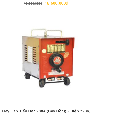
Giá
Giá
18,600,000
₫
19,500,000
₫
gốc
hiện
là:
tại
19,500,000₫.
là:
18,600,000₫.
Máy Hàn Tiến Đạt 200A (Dây Đồng – Điện 220V)