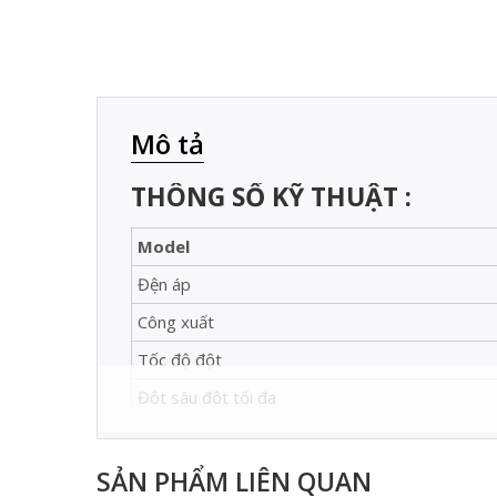
Mô tả
THÔNG SỐ KỸ THUẬT :
Model
Đện áp
Công xuất
Tốc độ đột
Đột sâu đột tối đa
Size đột lớn nhất
Size đột nhỏ nhất
SẢN PHẨM LIÊN QUAN