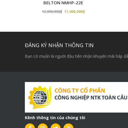
BELTON NMHP-22E
Giá
Giá
12,000,000
₫
11,000,000
₫
gốc
hiện
là:
tại
12,000,000₫.
là:
11,000,000₫.
ĐĂNG KÝ NHẬN THÔNG TIN
Bạn có muốn là người đầu tiên nhận khuyến mãi hấp dẫ
Kênh thông tin của chúng tôi