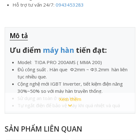
Hỗ trợ tư vấn 24/7:
0943453283
Mô tả
Ưu điểm
máy hàn
tiến đạt:
Model: TIDA PRO 200AMS ( MMA 200)
Đủ công suất . Hàn que Ф2mm ~ Ф3.2mm hàn liên
tục nhiều que.
Cộng nghệ mới IGBT Inverter, tiết kiệm điện năng
30%~50% so với máy hàn truyền thống.
Sử dụng an toàn ở vùng biển.
Xem thêm
Tự ngắt điện để bảo vệ máy khi quá nhiệt và quá
dòng,
Có cuộn cảm chống Shock điện.
SẢN PHẨM LIÊN QUAN
Chống giật đầu ra kiềm hàn giúp đảm bảo an toàn
cho người dùng.