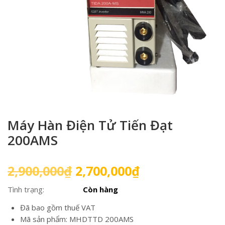
Máy Hàn Điện Tử Tiến Đạt
200AMS
Giá
Giá
2,900,000
₫
2,700,000
₫
gốc
hiện
Tình trạng:
Còn hàng
là:
tại
2,900,000₫.
là:
Đã bao gồm thuế VAT
2,700,000₫.
Mã sản phẩm: MHDTTD 200AMS