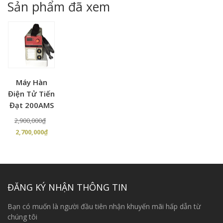
Sản phẩm đã xem
1,500,000₫.
Chiều dày
4 mm
tole hàn
2 mm
3mm
~5mm
(mm)
Đường kính
Ф2
Ф2.6
Ф3.2
que hàn (Ф)
Cường độ
Máy Hàn
40 ~ 80
70 ~ 120
90 ~ 160
hàn (A)
Điện Tử Tiến
Đạt 200AMS
Giá
2,900,000
₫
Giá
gốc
2,700,000
₫
hiện
là:
tại
2,900,000₫.
là:
2,700,000₫.
ĐĂNG KÝ NHẬN THÔNG TIN
Bạn có muốn là người đầu tiên nhận khuyến mãi hấp dẫn từ
chúng tôi