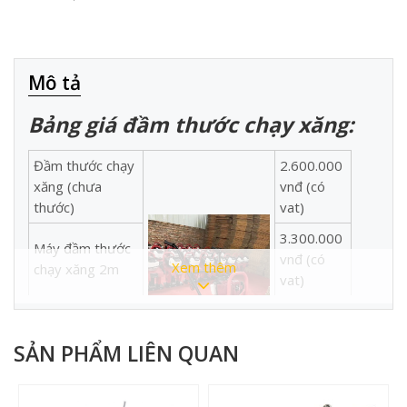
Mô tả
Bảng giá đầm thước chạy xăng:
Đầm thước chạy
2.600.000
xăng (chưa
vnđ (có
thước)
vat)
3.300.000
Máy đầm thước
vnđ (có
Xem thêm
chạy xăng 2m
vat)
3.650.000
Máy đầm thước
vnđ (có
chạy xăng 3m
SẢN PHẨM LIÊN QUAN
vat)
4.000.000
Máy đầm thước
vnđ (có