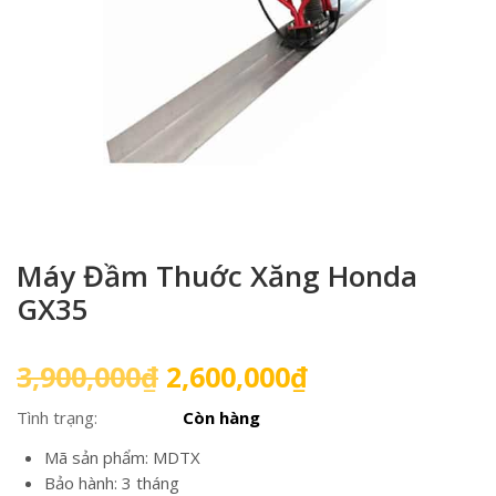
Máy Đầm Thuớc Xăng Honda
GX35
Giá
Giá
3,900,000
₫
2,600,000
₫
gốc
hiện
Tình trạng:
Còn hàng
là:
tại
3,900,000₫.
là:
Mã sản phẩm: MDTX
2,600,000₫.
Bảo hành: 3 tháng