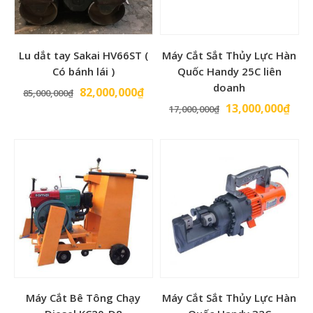
Trọng lượng
25Kg
Mô Tả :
Lu dắt tay Sakai HV66ST (
Máy Cắt Sắt Thủy Lực Hàn
Máy đầm thước hiện đang được sử dụng phổ biến trong
Có bánh lái )
Quốc Handy 25C liên
các công trình lớn nhỏ, máy đầm thước sử dụng làm tiết
doanh
Giá
Giá
82,000,000
₫
85,000,000
₫
kiệm thời gian – tiết kiệm nhân công và mang lại hiệu quả
gốc
hiện
Giá
Giá
13,000,000
₫
17,000,000
₫
cao cho công việc.
là:
tại
gốc
hiện
85,000,000₫.
là:
là:
tại
82,000,000₫.
17,000,000₫.
là:
13,0
Máy Cắt Bê Tông Chạy
Máy Cắt Sắt Thủy Lực Hàn