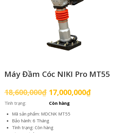
Máy Đầm Cóc NIKI Pro MT55
Giá
Giá
18,600,000
₫
17,000,000
₫
gốc
hiện
Tình trạng:
Còn hàng
là:
tại
18,600,000₫.
là:
Mã sản phẩm: MDCNK MT55
17,000,000₫
Bảo hành: 6 Tháng
Tình trạng: Còn hàng