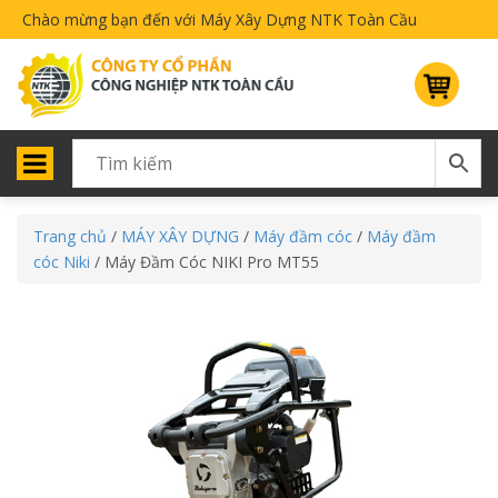
Chào mừng bạn đến với Máy Xây Dựng NTK Toàn Cầu
Trang chủ
/
MÁY XÂY DỰNG
/
Máy đầm cóc
/
Máy đầm
cóc Niki
/ Máy Đầm Cóc NIKI Pro MT55