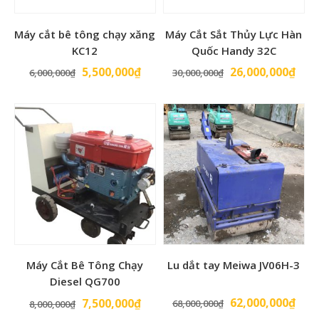
Máy cắt bê tông chạy xăng
Máy Cắt Sắt Thủy Lực Hàn
KC12
Quốc Handy 32C
Giá
Giá
Giá
Giá
5,500,000
₫
26,000,000
₫
6,000,000
₫
30,000,000
₫
gốc
hiện
gốc
hiện
là:
tại
là:
tại
6,000,000₫.
là:
30,000,000₫.
là:
5,500,000₫.
26,0
Máy Cắt Bê Tông Chạy
Lu dắt tay Meiwa JV06H-3
Diesel QG700
Giá
Giá
Giá
Giá
62,000,000
₫
7,500,000
₫
68,000,000
₫
8,000,000
₫
gốc
hiện
gốc
hiện