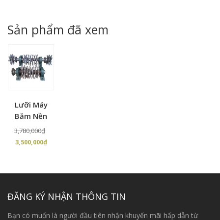
là:
tại
là:
tại
68,000,000₫.
là:
8,000,000₫.
là:
Sản phẩm đã xem
62,0
7,500,000₫.
Lưỡi Máy
Băm Nền
Giá
3,780,000
₫
Giá
gốc
3,500,000
₫
hiện
là:
tại
3,780,000₫.
là:
3,500,000₫.
ĐĂNG KÝ NHẬN THÔNG TIN
Bạn có muốn là người đầu tiên nhận khuyến mãi hấp dẫn từ