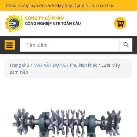
Chào mừng bạn đến với Máy Xây Dựng NTK Toàn Cầu
Trang chủ
/
MÁY XÂY DỰNG
/
Phụ kiện khác
/ Lưỡi Máy
Băm Nền