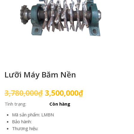
Lưỡi Máy Băm Nền
Giá
Giá
3,780,000
₫
3,500,000
₫
gốc
hiện
Tình trạng:
Còn hàng
là:
tại
3,780,000₫.
là:
Mã sản phẩm: LMBN
3,500,000₫.
Bảo hành:
Thương hiệu: