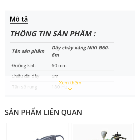
Mô tả
THÔNG TIN SẢN PHẨM :
Dây chày xăng NIKI Ø60-
Tên sản phẩm
6m
Đường kính
60 mm
Chiều dài dây
6m
Xem thêm
Tần số rung
180 Hz
Biên độ rung
1.5 mm
Hiệu suất
25 m3/h
SẢN PHẨM LIÊN QUAN
Trọng lượng
26 Kg