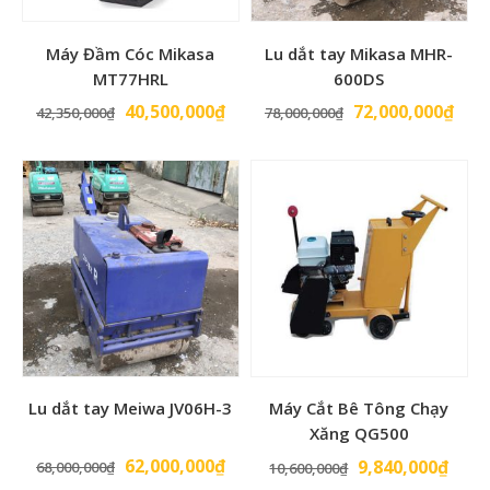
Máy Đầm Cóc Mikasa
Lu dắt tay Mikasa MHR-
MT77HRL
600DS
Giá
Giá
Giá
Giá
40,500,000
₫
72,000,000
₫
42,350,000
₫
78,000,000
₫
gốc
hiện
gốc
hiện
là:
tại
là:
tại
42,350,000₫.
là:
78,000,000₫.
là:
40,500,000₫.
72,0
Lu dắt tay Meiwa JV06H-3
Máy Cắt Bê Tông Chạy
Xăng QG500
Giá
Giá
62,000,000
₫
Giá
Giá
9,840,000
₫
68,000,000
₫
10,600,000
₫
gốc
hiện