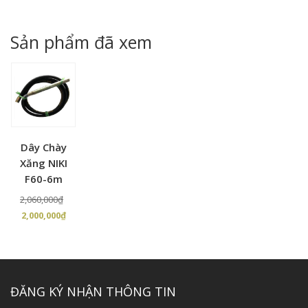
gốc
hiện
là:
tại
là:
tại
68,000,000₫.
là:
10,600,000₫.
là:
Sản phẩm đã xem
62,000,000₫.
9,84
Dây Chày
Xăng NIKI
F60-6m
Giá
2,060,000
₫
Giá
gốc
2,000,000
₫
hiện
là:
tại
2,060,000₫.
là:
2,000,000₫.
ĐĂNG KÝ NHẬN THÔNG TIN