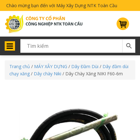
Chào mừng bạn đến với Máy Xây Dựng NTK Toàn Cầu
Trang chủ
/
MÁY XÂY DỰNG
/
Dây Đầm Dùi
/
Dây đầm dùi
chạy xăng
/
Dây chày Niki
/ Dây Chày Xăng NIKI F60-6m