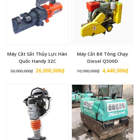
Máy Cắt Sắt Thủy Lực Hàn
Máy Cắt Bê Tông Chạy
Quốc Handy 32C
Diesel Q500D
Giá
Giá
Giá
Giá
26,000,000
₫
4,440,000
₫
30,000,000
₫
10,900,000
₫
gốc
hiện
gốc
hiện
là:
tại
là:
tại
30,000,000₫.
là:
10,900,000₫.
là:
26,000,000₫.
4,44