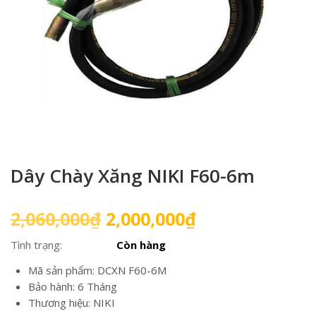
Dây Chày Xăng NIKI F60-6m
Giá
Giá
2,060,000
₫
2,000,000
₫
gốc
hiện
Tình trạng:
Còn hàng
là:
tại
2,060,000₫.
là:
Mã sản phẩm: DCXN F60-6M
2,000,000₫.
Bảo hành: 6 Tháng
Thương hiệu: NIKI