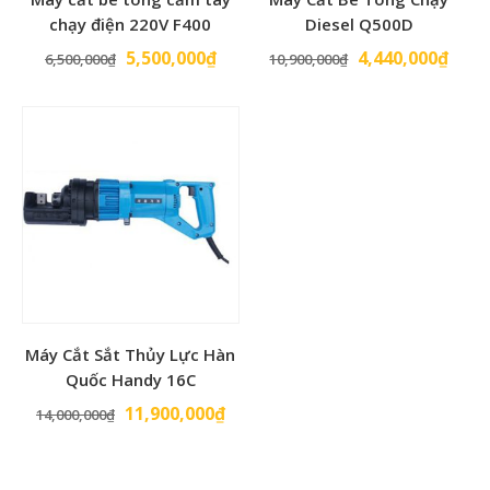
chạy điện 220V F400
Diesel Q500D
Giá
Giá
Giá
Giá
5,500,000
₫
4,440,000
₫
6,500,000
₫
10,900,000
₫
gốc
hiện
gốc
hiện
là:
tại
là:
tại
6,500,000₫.
là:
10,900,000₫.
là:
5,500,000₫.
4,44
Máy Cắt Sắt Thủy Lực Hàn
Quốc Handy 16C
Giá
Giá
11,900,000
₫
14,000,000
₫
gốc
hiện
là:
tại
14,000,000₫.
là: