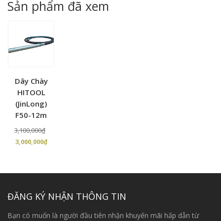
Sản phẩm đã xem
11,900,000₫.
Dây Chày
HITOOL
(JinLong)
F50-12m
Giá
3,100,000
₫
Giá
gốc
3,000,000
₫
hiện
là:
tại
3,100,000₫.
là:
3,000,000₫.
ĐĂNG KÝ NHẬN THÔNG TIN
Bạn có muốn là người đầu tiên nhận khuyến mãi hấp dẫn từ