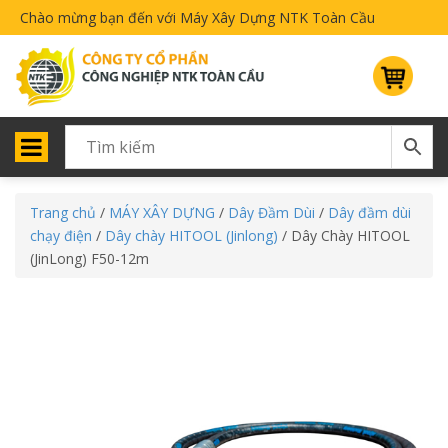
Chào mừng bạn đến với Máy Xây Dựng NTK Toàn Cầu
Trang chủ
/
MÁY XÂY DỰNG
/
Dây Đầm Dùi
/
Dây đầm dùi
chạy điện
/
Dây chày HITOOL (Jinlong)
/ Dây Chày HITOOL
(JinLong) F50-12m