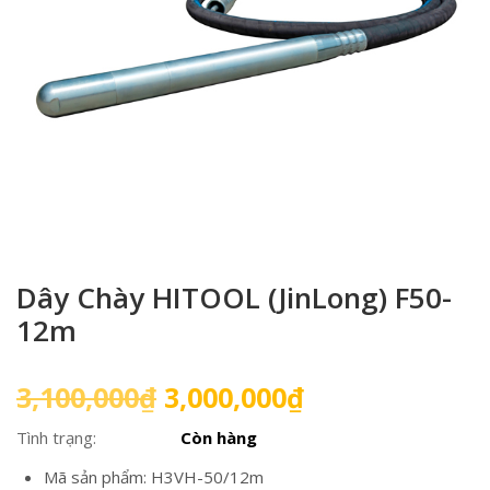
Dây Chày HITOOL (JinLong) F50-
12m
Giá
Giá
3,100,000
₫
3,000,000
₫
gốc
hiện
Tình trạng:
Còn hàng
là:
tại
3,100,000₫.
là:
Mã sản phẩm: H3VH-50/12m