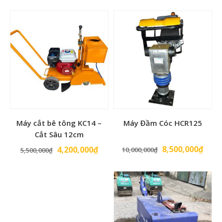
Máy cắt bê tông KC14 –
Máy Đầm Cóc HCR125
Cắt Sâu 12cm
Giá
Giá
Giá
Giá
8,500,000
₫
4,200,000
₫
10,000,000
₫
5,500,000
₫
gốc
hiện
gốc
hiện
là:
tại
là:
tại
10,000,000₫.
là:
5,500,000₫.
là:
8,50
4,200,000₫.