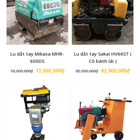
Lu dắt tay Mikasa MHR-
Lu dắt tay Sakai HV66ST (
600DS
Có bánh lái )
Giá
Giá
Giá
Giá
72,000,000
₫
82,000,000
₫
78,000,000
₫
85,000,000
₫
gốc
hiện
gốc
hiện
là:
tại
là:
tại
78,000,000₫.
là:
85,000,000₫.
là:
72,000,000₫.
82,0