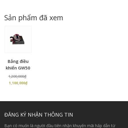
gốc
hiện
là:
tại
là:
tại
7,500,000₫.
là:
10,900,000₫.
là:
Sản phẩm đã xem
6,500
4,440,000₫.
Bẳng điều
khiển GW50
Giá
1,200,000
₫
Giá
gốc
1,100,000
₫
hiện
là:
tại
1,200,000₫.
là:
1,100,000₫.
ĐĂNG KÝ NHẬN THÔNG TIN
Bạn có muốn là người đầu tiên nhận khuyến mãi hấp dẫn từ