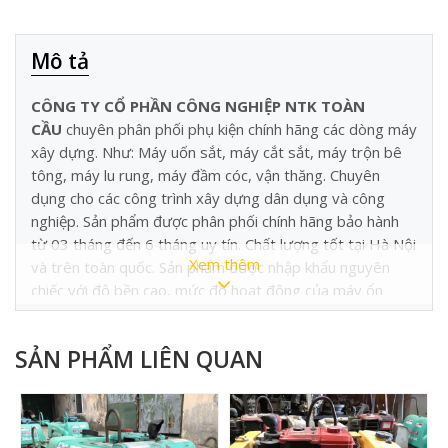
Mô tả
CÔNG TY CỔ PHẦN CÔNG NGHIỆP NTK TOÀN
CẦU
chuyên phân phối phụ kiện chính hãng các dòng máy
xây dựng. Như: Máy uốn sắt, máy cắt sắt, máy trộn bê
tông, máy lu rung, máy đầm cóc, vận thăng. Chuyên
dụng cho các công trình xây dựng dân dụng và công
nghiệp. Sản phẩm được phân phối chính hãng bảo hành
từ 03 tháng đến 6 tháng uy tín. Chất lượng tốt tại Hà Nội
Xem thêm
và trên toàn quốc. Sản phẩm được nhập khẩu nguyên
chiếc với độ bền cao, mức độ hoạt động của máy ổn
định. Trên thị trường hiện nay có đa dạng các chủng loại,
công năng. Kích thước khác nhau để phù hợp với yêu cầu
SẢN PHẨM LIÊN QUAN
kĩ thuật. Một số dòng máy xây dựng tiêu biểu được
nhiều nhà thầu sử dụng như: Máy uốn sắt, máy cắt sắt.
Máy trộn bê tông, máy lu rung, máy đầm cóc, vận thăng.