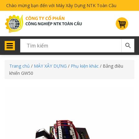
Chào mừng bạn đến với Máy Xây Dựng NTK Toàn Cầu
Trang chủ
/
MÁY XÂY DỰNG
/
Phụ kiện khác
/ Bẳng điều
khiển GW50