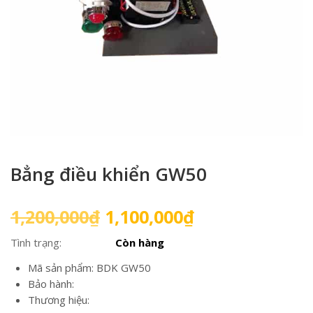
Bẳng điều khiển GW50
Giá
Giá
1,200,000
₫
1,100,000
₫
gốc
hiện
Tình trạng:
Còn hàng
là:
tại
1,200,000₫.
là:
Mã sản phẩm: BDK GW50
1,100,000₫.
Bảo hành:
Thương hiệu: