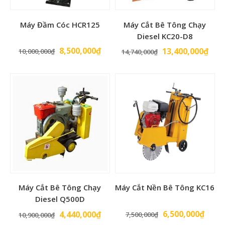
Máy Đầm Cóc HCR125
Máy Cắt Bê Tông Chạy
Diesel KC20-D8
Giá
Giá
8,500,000
₫
Giá
Giá
13,400,000
₫
10,000,000
₫
14,740,000
₫
gốc
hiện
gốc
hiện
là:
tại
là:
tại
10,000,000₫.
là:
14,740,000₫.
là:
8,500,000₫.
13,4
Máy Cắt Bê Tông Chạy
Máy Cắt Nền Bê Tông KC16
Diesel Q500D
Giá
Giá
Giá
Giá
6,500,000
₫
4,440,000
₫
7,500,000
₫
10,900,000
₫
gốc
hiện