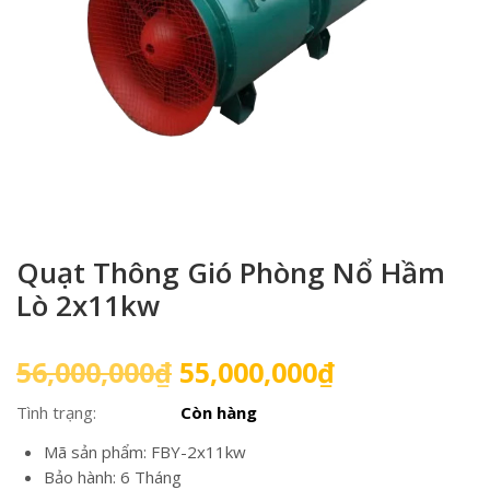
Quạt Thông Gió Phòng Nổ Hầm
Lò 2x11kw
Giá
Giá
56,000,000
₫
55,000,000
₫
gốc
hiện
Tình trạng:
Còn hàng
là:
tại
56,000,000₫.
là:
Mã sản phẩm: FBY-2x11kw
55,000,000₫
Bảo hành: 6 Tháng