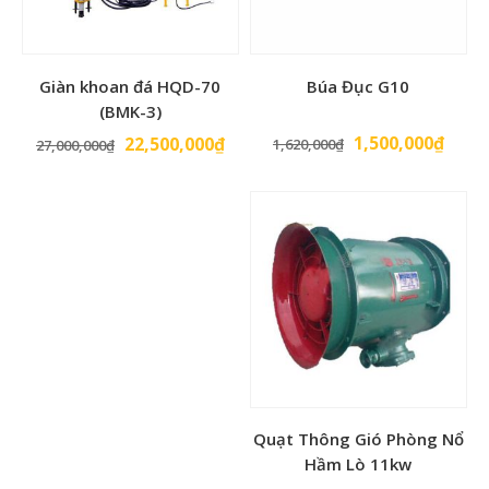
Giàn khoan đá HQD-70
Búa Đục G10
(BMK-3)
Giá
Giá
Giá
Giá
1,500,000
₫
22,500,000
₫
1,620,000
₫
27,000,000
₫
gốc
hiện
gốc
hiện
là:
tại
là:
tại
1,620,000₫.
là:
27,000,000₫.
là:
1,500
22,500,000₫.
Quạt Thông Gió Phòng Nổ
Hầm Lò 11kw