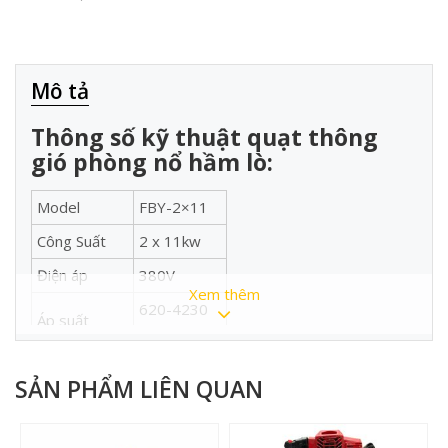
Mô tả
Thông số kỹ thuật quạt thông
gió phòng nổ hầm lò:
Model
FBY-2×11
Công Suất
2 x 11kw
Điện áp
380V
Xem thêm
620-4230
Áp suất
Pa
230 –
Lưu lượng
SẢN PHẨM LIÊN QUAN
360m3/p
Đường kính