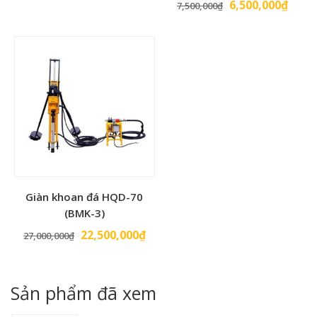
Giá
Giá
6,500,000
₫
7,500,000
₫
gốc
hiện
là:
tại
7,500,000₫.
là:
6,500
Giàn khoan đá HQD-70
(BMK-3)
Giá
Giá
22,500,000
₫
27,000,000
₫
gốc
hiện
là:
tại
27,000,000₫.
là:
Sản phẩm đã xem
22,500,000₫.