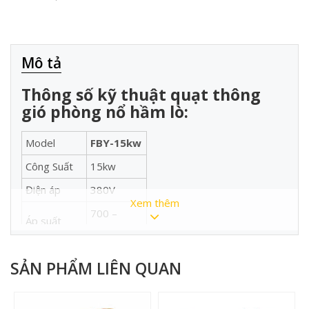
Mô tả
Thông số kỹ thuật quạt thông
gió phòng nổ hầm lò:
Model
FBY-15kw
Công Suất
15kw
Điện áp
380V
Xem thêm
700 –
Áp suất
800Pa
30-
Lưu lượng
SẢN PHẨM LIÊN QUAN
180m3/p
Đường kính