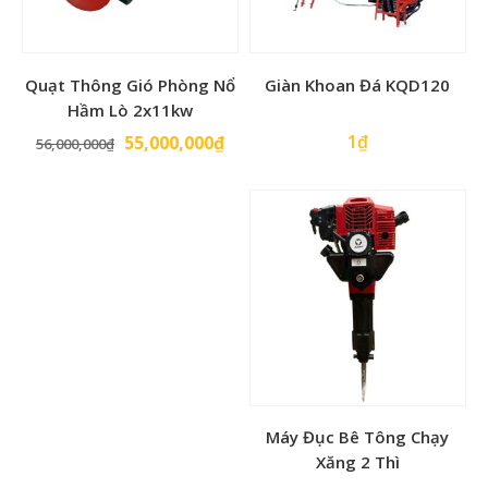
Quạt Thông Gió Phòng Nổ
Giàn Khoan Đá KQD120
Hầm Lò 2x11kw
Giá
Giá
1
₫
55,000,000
₫
56,000,000
₫
gốc
hiện
là:
tại
56,000,000₫.
là:
55,000,000₫.
Máy Đục Bê Tông Chạy
Xăng 2 Thì