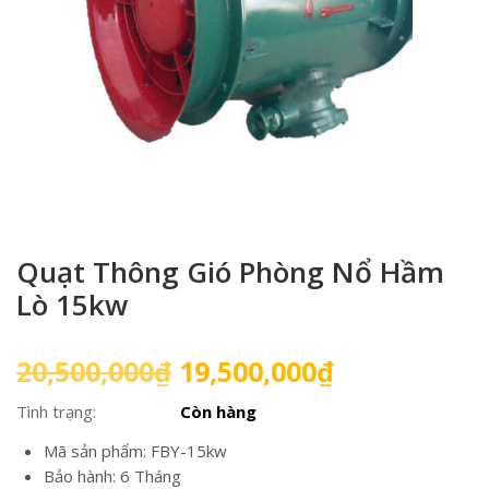
Quạt Thông Gió Phòng Nổ Hầm
Lò 15kw
Giá
Giá
20,500,000
₫
19,500,000
₫
gốc
hiện
Tình trạng:
Còn hàng
là:
tại
20,500,000₫.
là:
Mã sản phẩm: FBY-15kw
19,500,000₫
Bảo hành: 6 Tháng