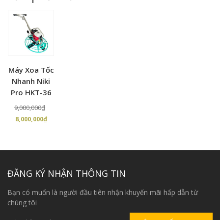
Máy Xoa Tốc
Nhanh Niki
Pro HKT-36
Giá
9,000,000
₫
Giá
gốc
8,000,000
₫
hiện
là:
tại
9,000,000₫.
là:
8,000,000₫.
ĐĂNG KÝ NHẬN THÔNG TIN
Bạn có muốn là người đầu tiên nhận khuyến mãi hấp dẫn từ
chúng tôi