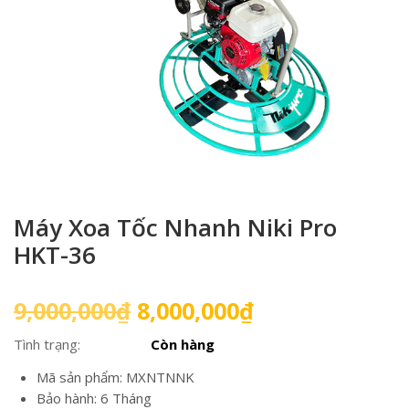
Máy Xoa Tốc Nhanh Niki Pro
HKT-36
Giá
Giá
9,000,000
₫
8,000,000
₫
gốc
hiện
Tình trạng:
Còn hàng
là:
tại
9,000,000₫.
là:
Mã sản phẩm: MXNTNNK
8,000,000₫.
Bảo hành: 6 Tháng