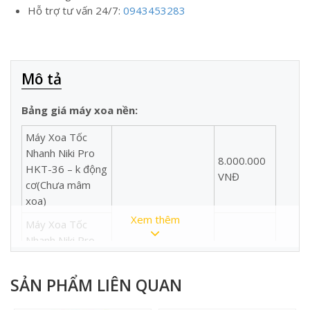
Hỗ trợ tư vấn 24/7:
0943453283
Mô tả
Bảng giá máy xoa nền:
Máy Xoa Tốc
Nhanh Niki Pro
8.000.000
HKT-36 – k động
VNĐ
cơ(Chưa mâm
xoa)
Xem thêm
Máy Xoa Tốc
Nhanh Niki Pro
12.500.000
HKT-36 – đầu nổ
VNĐ
GP160 (5.5HP)
SẢN PHẨM LIÊN QUAN
(Chưa mâm xoa)