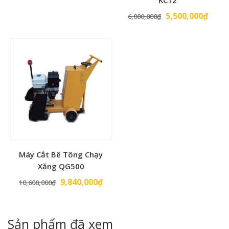
KC12
Giá
Giá
5,500,000
₫
6,000,000
₫
gốc
hiện
là:
tại
6,000,000₫.
là:
5,500
Máy Cắt Bê Tông Chạy
Xăng QG500
Giá
Giá
9,840,000
₫
10,600,000
₫
gốc
hiện
là:
tại
10,600,000₫.
là:
Sản phẩm đã xem
9,840,000₫.