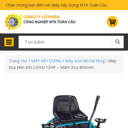
Chào mừng bạn đến với Máy Xây Dựng NTK Toàn Cầu
Trang chủ
/
MÁY XÂY DỰNG
/
Máy xoa nền bê tông
/ Máy
Xoa Nền Đôi LIFAN 13HP – Mâm Xoa 800mm