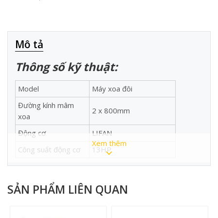
Mô tả
Thông số kỹ thuật:
Model
Máy xoa đôi
Đường kính mâm
2 x 800mm
xoa
Động cơ
LIFAN
Xem thêm
Công suất động cơ
13HP
Dung tích bình nhiên
16 Lít
liệu
SẢN PHẨM LIÊN QUAN
Dung tích dầu bôi
1.0 Lít
trơn