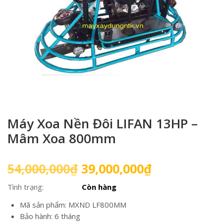
Máy Xoa Nền Đôi LIFAN 13HP –
Mâm Xoa 800mm
Giá
Giá
54,000,000
₫
39,000,000
₫
gốc
hiện
Tình trạng:
Còn hàng
là:
tại
54,000,000₫.
là:
Mã sản phẩm: MXND LF800MM
39,000,000₫
Bảo hành: 6 tháng